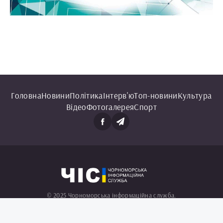
Головна
Новини
Політика
Інтерв'ю
Топ-новини
Культура
Відео
Фотогалерея
Спорт
© 2025 Чорноморська інформаційна служба.
Всі права захищені.