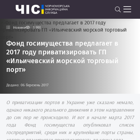
Новини
1 991
Фонд госимущества предлагает в
2017 году приватизировать ГП
«Ильичевский морской торговый
порт»
Додано: 06 березень 2017
О приватизации портов в Украине уже сказано немало,
однако никакого реального движения в этом направлении
до сих пор не происходило. И вот в начале марта 2017
года Фонд госимущества опубликовал список
госпредприятий, среди них и крупнейшие порты страны,
которые планируется приватизировать до конца года.