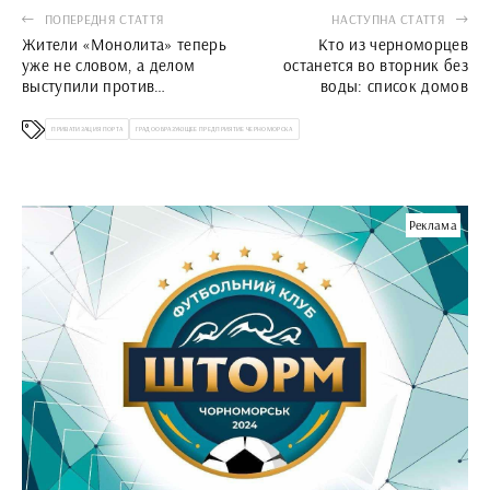
ПОПЕРЕДНЯ СТАТТЯ
НАСТУПНА СТАТТЯ
Жители «Монолита» теперь
Кто из черноморцев
уже не словом, а делом
останется во вторник без
выступили против
воды: список домов
дальнейшего загромождения
микрорайона
ПРИВАТИЗАЦИЯ ПОРТА
ГРАДООБРАЗУЮЩЕЕ ПРЕДПРИЯТИЕ ЧЕРНОМОРСКА
Реклама