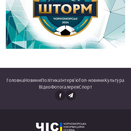
Головна
Новини
Політика
Інтерв'ю
Топ-новини
Культура
Відео
Фотогалерея
Спорт