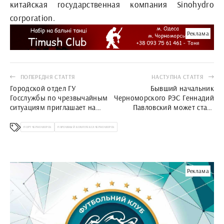
китайская государственная компания Sinohydro
corporation.
Реклама
ПОПЕРЕДНЯ СТАТТЯ
НАСТУПНА СТАТТЯ
Городской отдел ГУ
Бывший начальник
Госслужбы по чрезвычайным
Черноморского РЭС Геннадий
ситуациям приглашает на
Павловский может стать
работу жителей Черноморска
заместителем директора КП
«Черноморсктеплоэнерго»
ПОРТ ЧЕРНОМОРСК
ПАРОМНЫЙ КОМПЛЕКСА ЧЕРНОМОРСК
Реклама