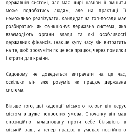
державній системі, але має щирі наміри її змінити
може подобатись людям, але на практиці її
неможливо реалізувати. Кандидат на топ-посади має
розбиратись як функціонує державна система, яка
взаємодіють органи влади та які особливості
державних фінансів. Інакше купу часу він витратить
на те, щоб зрозуміти як це все працює, через помилки
і втрати для країни.
Садовому не доведеться витрачати на це час,
оскільки він вже розуміє як працює державна
система.
Більше того, дві каденції міського голови він керує
містом в дуже непростих умова. Спочатку він мав
опозиційно налаштовану проти себе більшість в
міській раді, а тепер працює в умовах постійного