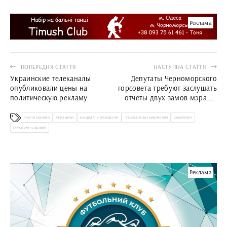
Реклама
ПОПЕРЕДНЯ СТАТТЯ
НАСТУПНА СТАТТЯ
Украинские телеканалы
Депутаты Черноморского
опубликовали цены на
горсовета требуют заслушать
политическую рекламу
отчеты двух замов мэра на
ближайшей сессии
АНДРІЙ САДОВИЙ
МЕР ЛЬВОВА
КАНДИДАТ У ПРЕЗИДЕНТИ
ПРЕЗИДЕНТСЬКІ ВИБОРИ 2019
САМОПОМІЧ
САМОПОМІЧ САДОВИЙ
Реклама