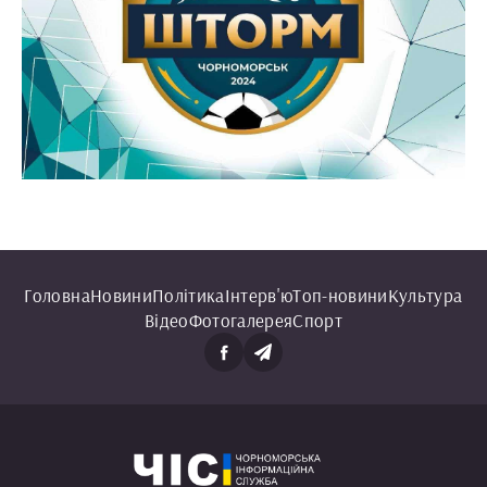
Головна
Новини
Політика
Інтерв'ю
Топ-новини
Культура
Відео
Фотогалерея
Спорт