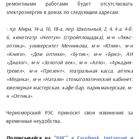
ремонтными работами будет отсутствовать
электроэнергия в домах по следующим адресам:
- пр. Мира, 14-а, 16, 18-а, пер. Школьный, 2, 4, 4-а. 4-б.
6, кинотеатр «Нептун» (стройплощадка), м-н «Люкс-
оптика», университет Мечникова, м-н «Юлия», м-н
«Книги», «Дом оптики», «Бутик», м-н «Бриз», АН
«Диалог», м-н «Золотой век», м-н «Алло», «Аркадия-
тревел», м-н «Презент», театральная касса, аптека
«Медика», м-н «Натали» стоматологический кабинет,
ювелирная мастерская, кафе-бар, парикмахерская, м-
н «Оптика».
Черноморский РЭС приносит свои извинения за
временные неудобства.
Подписывайся на
"ЧИС" в Facebook
,
Instagram
и