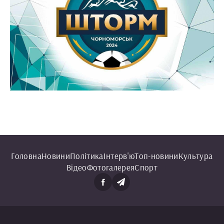
Головна
Новини
Політика
Інтерв'ю
Топ-новини
Культура
Відео
Фотогалерея
Спорт