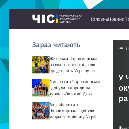
Головна
Новини
П
Зараз читають
Н
Жителька Чорноморська
разом зі своєю собакою
представить Україну на
У 
чемпіонаті світу чемпіонат
Гімнастки з Чорноморська
світу з Rally Obedience
ок
здобули нагороди на
турнірі «Золотий Дюк»
ра
Волейболісти з
Чорноморська здобули
медалі чемпіонату України
та представлятимуть
Додан
країну на міжнародній