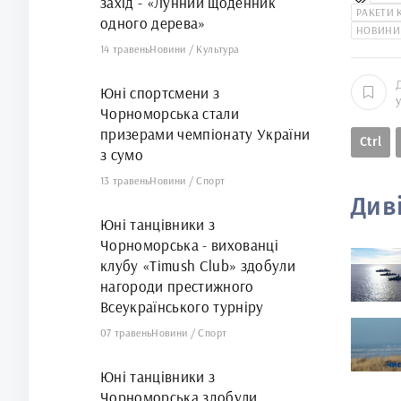
захід - «Лунний щоденник
РАКЕТИ 
одного дерева»
НОВИНИ
14 травень
Новини
/
Культура
Юні спортсмени з
Чорноморська стали
призерами чемпіонату України
Ctrl
з сумо
13 травень
Новини
/
Спорт
Див
Юні танцівники з
Чорноморська - вихованці
клубу «Timush Club» здобули
нагороди престижного
Всеукраїнського турніру
07 травень
Новини
/
Спорт
Юні танцівники з
Чорноморська здобули