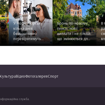
У Чорноморську
Бронь по-новому,
В
кілька днів
пенсії, нові
ра
безкоштовно
виплати і не тільки:
см
перевірятимуть
що змінюється для
вл
зір: графік роботи
мешканців
од
мобільної оптики
Чорноморська з 1
серпня 2026 року
Культура
Відео
Фотогалерея
Спорт
інформаційна служба.