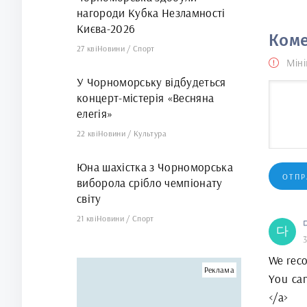
нагороди Кубка Незламності
Києва-2026
Коме
27 кві
Новини
/
Спорт
Міні
У Чорноморську відбудеться
концерт-містерія «Весняна
елегія»
22 кві
Новини
/
Культура
Юна шахістка з Чорноморська
ОТПР
виборола срібло чемпіонату
світу
21 кві
Новини
/
Спорт
다
3
We reco
Реклама
You can
</a>