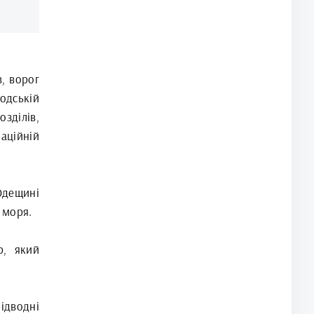
в, ворог
одській
ділів,
аційній
Одещині
 моря.
р, який
ідводні