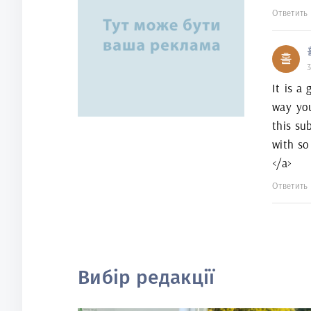
Ответить
홀
3
It is a
way you
this su
with s
</a>
Ответить
Вибір редакції