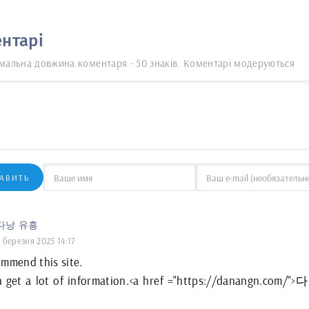
нтарі
мальна довжина коментаря - 50 знаків. Коментарі модеруються
АВИТЬ
다낭 유흥
 березня 2025 14:17
mmend this site.
 get a lot of information.<a href ="https://danangn.com/