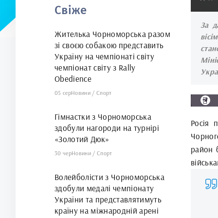
Свіже
арені
За д
Жителька Чорноморська разом
вісі
зі своєю собакою представить
стан
Україну на чемпіонаті світу
Міні
чемпіонат світу з Rally
Укра
Obedience
05 сер
Новини
/
Спорт
Гімнастки з Чорноморська
Росія 
здобули нагороди на турнірі
Чорног
«Золотий Дюк»
район 
30 чер
Новини
/
Спорт
військ
Волейболісти з Чорноморська
здобули медалі чемпіонату
України та представлятимуть
країну на міжнародній арені