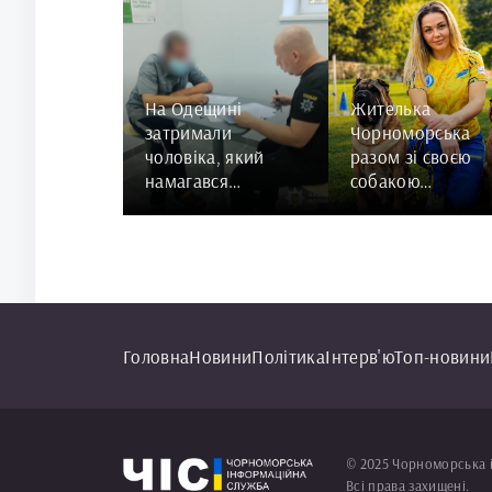
На Одещині
Жителька
затримали
Чорноморська
чоловіка, який
разом зі своєю
намагався
собакою
згвалтувати 84-
представить
річну жінку
Україну на
чемпіонаті світу
чемпіонат світу з
Rally Obedience
Головна
Новини
Політика
Інтерв'ю
Топ-новини
© 2025 Чорноморська 
Всі права захищені.