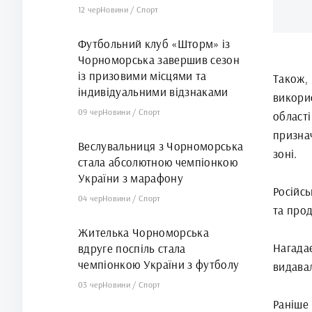
12 чер
Новини
/
Спорт
Футбольний клуб «Шторм» із
Чорноморська завершив сезон
із призовими місцями та
Також, 
індивідуальними відзнаками
викори
09 чер
Новини
/
Спорт
облас
призна
Веслувальниця з Чорноморська
зоні.
стала абсолютною чемпіонкою
України з марафону
Російс
04 чер
Новини
/
Спорт
та прод
Жителька Чорноморська
Нагада
вдруге поспіль стала
чемпіонкою України з футболу
видавал
03 чер
Новини
/
Спорт
Раніше