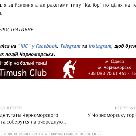
ля здійснення атак ракетами типу "Калібр" по цілях на те
.
ІЛЮСТРАТИВНЕ
уйся на
"ЧІС" у Facebook
,
Telegram
та
Instagram
, щоб бути
их подій Чорноморська.
ЕДНЯ СТАТТЯ
НАСТУПНА 
 депутаты Черноморского
У Чорноморську горі
ета соберутся на очередную
Е МОРЕ КОРАБЛІ ОКУПАНТА
КРИЛАТІ РАКЕТИ ЧОРНЕ МОРЕ