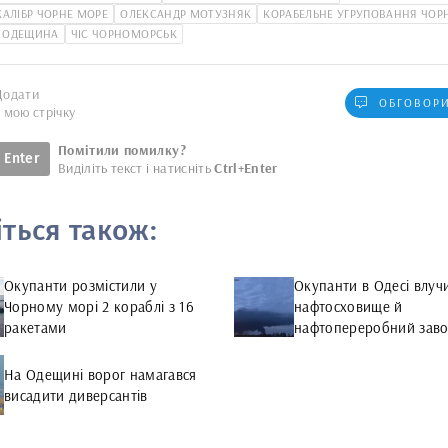
КАЛІБР ЧОРНЕ МОРЕ
ОЛЕКСАНДР МОТУЗНЯК
КОРАБЕЛЬНЕ УГРУПОВАННЯ ЧОР
 ОДЕЩИНА
ЧІС ЧОРНОМОРСЬК
Додати
ОБГОВОРИ
у мою стрічку
Помітили помилку?
Enter
Виділіть текст і натисніть
Ctrl+Enter
іться також:
Окупанти розмістили у
Окупанти в Одесі влуч
Чорному морі 2 кораблі з 16
нафтосховище й
ракетами
нафтопереробний зав
На Одещині ворог намагався
висадити диверсантів