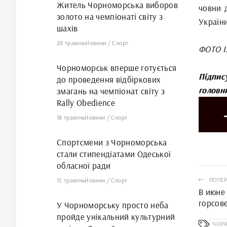
Житель Чорноморська виборов
човни д
золото на чемпіонаті світу з
України
шахів
28 травень
Новини
/
Спорт
ФОТО 
Чорноморськ вперше готується
Підпис
до проведення відбіркових
головн
змагань на чемпіонат світу з
Rally Obedience
18 травень
Новини
/
Спорт
Спортсмени з Чорноморська
стали стипендіатами Одеської
обласної ради
ПОПЕР
15 травень
Новини
/
Спорт
В июне
горсов
У Чорноморську просто неба
сессию
пройде унікальний культурний
ЧОРН