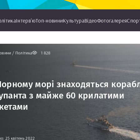
олітика
Інтерв'ю
Топ-новини
Культура
Відео
Фотогалерея
Спор
овини / Політика
1 828
Чорному морі знаходяться корабл
упанта з майже 60 крилатими
кетами
о: 25 квітень 2022