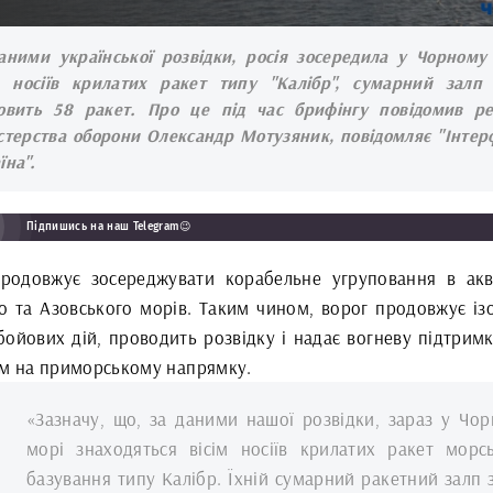
аними української розвідки, росія зосередила у Чорному
м носіїв крилатих ракет типу "Калібр", сумарний залп
овить 58 ракет. Про це під час брифінгу повідомив р
стерства оборони Олександр Мотузяник, повідомляє "Інтер
їна".
Підпишись на наш Telegram😉
продовжує зосереджувати корабельне угруповання в акв
о та Азовського морів. Таким чином, ворог продовжує із
бойових дій, проводить розвідку і надає вогневу підтримк
ам на приморському напрямку.
«Зазначу, що, за даними нашої розвідки, зараз у Чо
морі знаходяться вісім носіїв крилатих ракет морс
базування типу Калібр. Їхній сумарний ракетний залп 