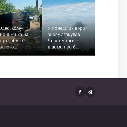
 Одеському
У понеділок ворог
йоні жінка на
знову атакував
ерть збила
Чорноморськ:
асного
відомо про 6
норічного сина
постраждалих