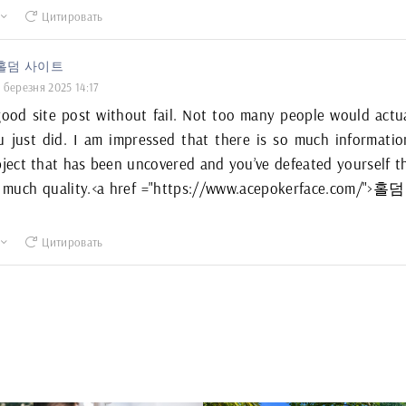
Цитировать
홀덤 사이트
 березня 2025 14:17
 good site post without fail. Not too many people would actua
 just did. I am impressed that there is so much informati
bject that has been uncovered and you’ve defeated yourself th
o much quality.<a href ="https://www.acepokerface.com/"
Цитировать