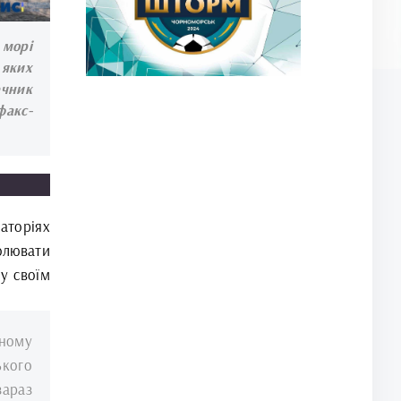
 морі
 яких
ечник
факс-
аторіях
олювати
у своїм
рному
ького
зараз