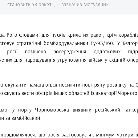
становить 58 ракет», — зазначив Мотузяник.
за його словами, для пусків крилатих ракет, крім кораблі
стовує стратегічні бомбардувальники Ту-95/160. У Бєлгор
ті росії помічено зосередження додаткових підроз
чених для нарощування угруповання військ у східній опер
ькі окупанти намагаються посилити повітряну розвідку на 
овжують вести обстріл інших областей із акваторії Чорного
ємо, у порту Чорноморська виявили російський танке
и за замбійський.
 повідомлялося, що росія застосовує як мінімум чотири п