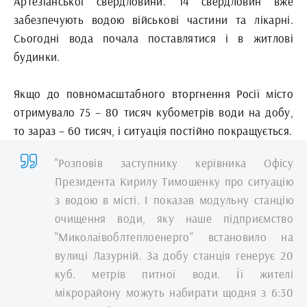
Артезіанської свердловини. 14 свердловин вже
забезпечують водою військові частини та лікарні.
Сьогодні вода почала поставлятися і в житлові
будинки.
Якщо до повномасштабного вторгнення Росії місто
отримувало 75 – 80 тисяч кубометрів води на добу,
то зараз – 60 тисяч, і ситуація постійно покращується.
"Розповів заступнику керівника Офісу
Президента Кирилу Тимошенку про ситуацію
з водою в місті. І показав модульну станцію
очищення води, яку наше підприємство
"Миколаївоблтеплоенерго" встановило на
вулиці Лазурній. За добу станція генерує 20
куб. метрів питної води. Її жителі
мікрорайону можуть набирати щодня з 6:30