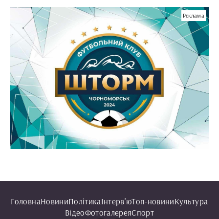
Реклама
Головна
Новини
Політика
Інтерв'ю
Топ-новини
Культура
Відео
Фотогалерея
Спорт