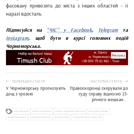
фасовану привозять до міста з інших областей – її
наразі вдосталь.
Підписуйся на
"ЧІС" у Facebook
,
Telegram
та
Instagram
, щоб бути в курсі головних подій
Чорноморська.
Реклама
ПОПЕРЕДНЯ СТАТТЯ
НАСТУПНА СТАТТЯ
У Чорноморську прогнозують
Правоохоронці скерували до
дощ з грозою
суду справу відносно 23-
річного мешканця
Чорноморська, який до смерті
побив пенсіонерку
ВОДА МИКОЛАЇВ
КИРИЛО ТИМОШЕНКО
КИРИЛО ТИМОШЕНКО МИКОЛАЇВ
ОЛЕКСАНДР СЄНКЕВИЧ
НОВИНИ МИКОЛАЄВА
ПИТНА ВОДА МИКОЛАЇВ
МЕР МИКОЛАЄВА
РОСІЙСЬКИЙ ОБСТРІЛ МИКОЛАЇВ