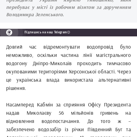
перебуває у місті із робочим візитом за дорученням
Володимира Зеленського.
Підпишись на наш Telegram😉
Довгий час відремонтувати водопровід було
неможливо, оскільки частина лінії магістрального
водогону Дніпро-Миколаїв проходить тимчасово
окупованими територіями Херсонської області. Через
це українська влада використала альтернативні
рішення.
Насамперед Кабмін за сприяння Офісу Президента
надав Миколаєву 56 мільйонів гривень на
відновлення водопостачання. До того ж –
забезпечено водозабір із річки Південний Буг та