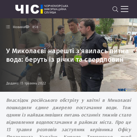
Новини
858
У Миколаєві нарешті з'явилась питна
вода: беруть із річки та свердловин
Додано: 13 травень 2022
Внаслідок російського обстрілу у квітні в Миколаєві
пошкодили єдине джерело постачання води. Тож
одним із найважливіших питань останніх тижнів стало
відновлення водопостачання в районах міста. Про це
13 травня розповів заступник керівника Офісу
Президента України Кирило Тимошенко, який