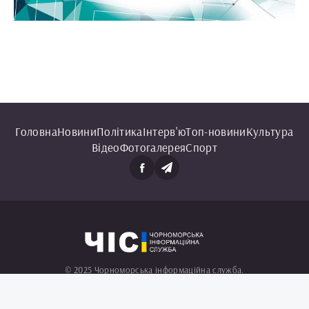
Головна
Новини
Політика
Інтерв'ю
Топ-новини
Культура
Відео
Фотогалерея
Спорт
© 2025 Чорноморська інформаційна служба.
Всі права захищені.