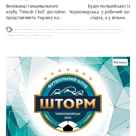
Вихованці танцювального
Будні поліцейської із
клубу "Timush Club" достойно
Чорноморська: у робочий час
представляють Україну на
слідча, а у вільний -
міжнародній арені
волонтерка
АВТОБУС ЧОРНОМОРСЬК
МАРШРУТ №25
МАРШРУТ №25 ЧОРНОМОРСЬК
ПОДОРОЖЧАННЯ ПРОЇЗДУ ЧОРНОМОРСЬК
НОВИНИ ЧОРНОМОРСЬК
МАРШРУТ №25 ОДЕСА
Реклама