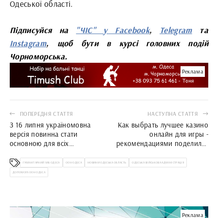
Одеської області.
Підписуйся на
"ЧІС" у Facebook
,
Telegram
та
Instagram
, щоб бути в курсі головних подій
Чорноморська.
Реклама
ПОПЕРЕДНЯ СТАТТЯ
НАСТУПНА СТАТТЯ
З 16 липня україномовна
Как выбрать лучшее казино
версія повинна стати
онлайн для игры -
основною для всіх
рекомендациями поделился
українських сайтів
эксперт Алексей Иванов
ГУМАНІТАРНИЙ ХАБ ОДЕСА
ООН ОДЕСА
НОВИНИ ОДЕСЬКА ОБЛАСТЬ
ОДЕСЬКА ВІЙСЬКОВА АДМІНІСТРАЦІЯ
ДОПОМОГА ООН ОДЕСА
Реклама