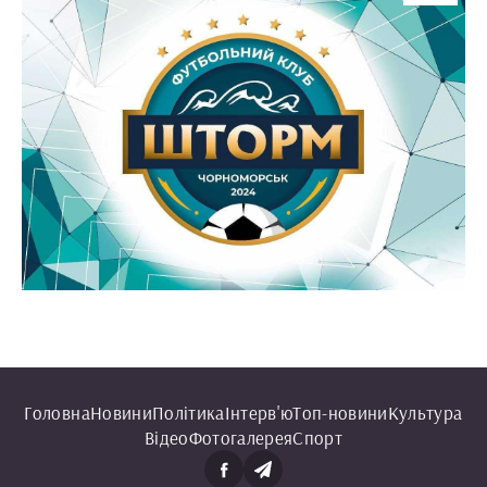
Головна
Новини
Політика
Інтерв'ю
Топ-новини
Культура
Відео
Фотогалерея
Спорт