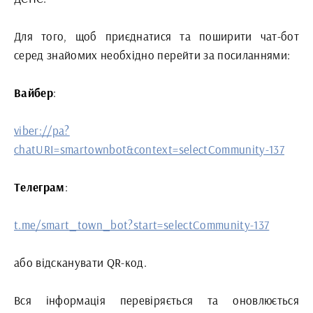
Для того, щоб приєднатися та поширити чат-бот
серед знайомих необхідно перейти за посиланнями:
Вайбер
:
viber://pa?
chatURI=smartownbot&context=selectCommunity-137
Телеграм
:
t.me/smart_town_bot?start=selectCommunity-137
або відсканувати QR-код.
Вся інформація перевіряється та оновлюється