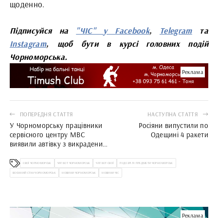
щоденно.
Підписуйся на
"ЧІС" у Facebook
,
Telegram
та
Instagram
, щоб бути в курсі головних подій
Чорноморська.
Реклама
ПОПЕРЕДНЯ СТАТТЯ
НАСТУПНА СТАТТЯ
У Чорноморську працівники
Росіяни випустили по
сервісного центру МВС
Одещині 4 ракети
виявили автівку з викраденим
двигуном
СВОЇ ЧОРНОМОРСЬК
ЧАТ БОТ ЧОРНОМОРСЬК
ЧАТ БОТ СВОЇ
ПІДОЗРІЛІ ПРЕДМЕТИ ЧОРНОМОРСЬК
ВОЄННИЙ СТАН ЧОРНОМОРСЬК
НОВИНИ ЧОРНОМОРСЬК
НОВИНИ ЧІС
Реклама