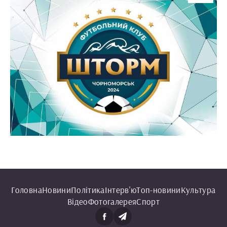
Головна
Новини
Політика
Інтерв'ю
Топ-новини
Культура
Відео
Фотогалерея
Спорт