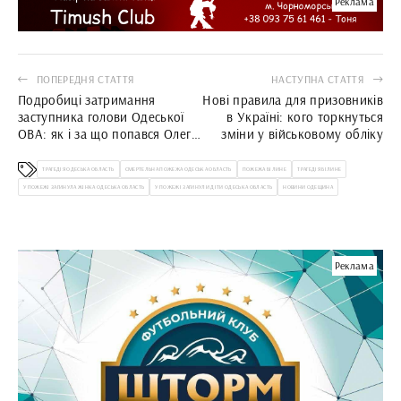
Реклама
ПОПЕРЕДНЯ СТАТТЯ
НАСТУПНА СТАТТЯ
Подробиці затримання
Нові правила для призовників
заступника голови Одеської
в Україні: кого торкнуться
ОВА: як і за що попався Олег
зміни у військовому обліку
Муратов
ТРАГЕДІЯ ОДЕСЬКА ОБЛАСТЬ
СМЕРТЕЛЬНА ПОЖЕЖА ОДЕСЬКА ОБЛАСТЬ
ПОЖЕЖА БІЛИНЕ
ТРАГЕДІЯ БІЛИНЕ
У ПОЖЕЖІ ЗАГИНУЛА ЖІНКА ОДЕСЬКА ОБЛАСТЬ
У ПОЖЕЖІ ЗАГИНУЛИ ДІТИ ОДЕСЬКА ОБЛАСТЬ
НОВИНИ ОДЕЩИНА
Реклама