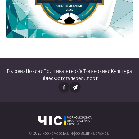
Головна
Новини
Політика
Інтерв'ю
Топ-новини
Культура
Відео
Фотогалерея
Спорт
© 2025 Чорноморська інформаційна служба.