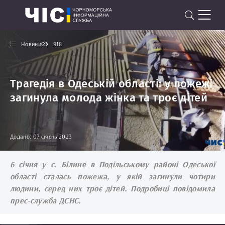
Новини
918
Трагедія в Одеській області: у пожежі
загинула молода жінка та троє дітей
Додано: 07 січень 2023
6 січня у с. Білине в Подільському районі Одеської
області сталась пожежа, у якій загинули чотири
людини, серед них троє дітей. Подробиці повідомила
прес-служба ДСНС.