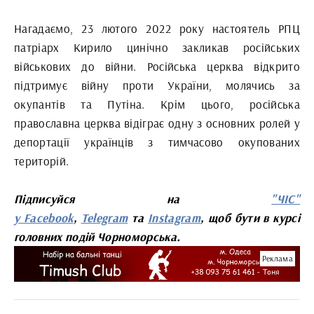
Нагадаємо, 23 лютого 2022 року настоятель РПЦ
патріарх Кирило цинічно закликав російських
військових до війни. Російська церква відкрито
підтримує війну проти України, молячись за
окупантів та Путіна. Крім цього, російська
православна церква відіграє одну з основних ролей у
депортації українців з тимчасово окупованих
територій.
Підписуйся на
"ЧІС"
у
Facebook
,
Telegram
та
Instagram
, щоб бути в курсі
головних подій Чорноморська.
Реклама