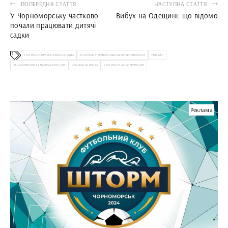
ПОПЕРЕДНЯ СТАТТЯ
НАСТУПНА СТАТТЯ
У Чорноморську частково
Вибух на Одещині: що відомо
почали працювати дитячі
садки
РОСІЙСЬКА ПРАВОСЛАВНА ЦЕРКВА
РОСІЙСЬКА ПРАВОСЛАВНА ЦЕРКВА ЗАБОРОНА
УПЦ МП
ЗАКОНОПРОЄКТ ЗАБОРОНА УПЦ МП
НОВИНИ УКРАЇНИ
РОСІЙСЬКА АГРЕСІЯ УПЦ МП
Реклама