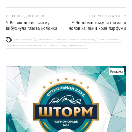
ПОПЕРЕДНЯ СТАТТЯ
НАСТУПНА СТАТТЯ
У Великодолинському
У Чорноморську затримали
вибухнула газова колонка
чоловіка, який крав парфуми
АВАРІЯ ЧОРНОМОРСЬК
ДТП ЧОРНОМОРСЬК
АВАРІЯ ЧОРНОМОРСЬК ПОСТРАЖДАВ ПІШОХІД
НОВИНИ ЧОРНОМОРСЬК
ЗІТКНУЛИСЬ BMW ТА DAEWOO ЧОРНОМОРСЬК
АВАРІЯ З ПОСТРАЖДАЛИМИ ЧОРНОМОРСЬК
Реклама