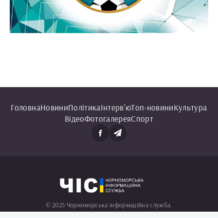
Головна
Новини
Політика
Інтерв'ю
Топ-новини
Культура
Відео
Фотогалерея
Спорт
© 2025 Чорноморська інформаційна служба.
Всі права захищені.