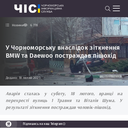
Новини
6 778
У Чорноморську внаслідок зіткнення
BMW та Daewoo постраждав пішохід
Додано: 18 лютий 2023
Аварія сталась у суботу, 18 лютого, вранці на
перехресті вулиць 1 Травня та Віталія Шума. У
результаті зіткнення постраждав чоловік-пішохід.
Підпишись на наш Telegram😉