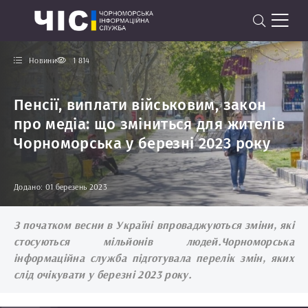
Новини
1 814
Пенсії, виплати військовим, закон
про медіа: що зміниться для жителів
Чорноморська у березні 2023 року
Додано: 01 березень 2023
З початком весни в Україні впроваджуються зміни, які
стосуються мільйонів людей.Чорноморська
інформаційна служба підготувала перелік змін, яких
слід очікувати у березні 2023 року.