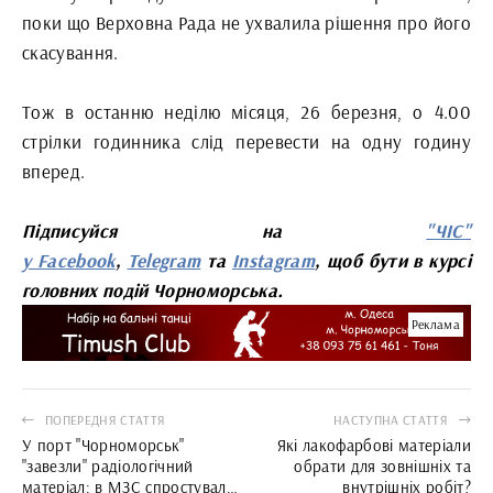
поки що Верховна Рада не ухвалила рішення про його
скасування.
Тож в останню неділю місяця, 26 березня, о 4.00
стрілки годинника слід перевести на одну годину
вперед.
Підписуйся на
"ЧІС"
у
Facebook
,
Telegram
та
Instagram
, щоб бути в курсі
головних подій Чорноморська.
Реклама
ПОПЕРЕДНЯ СТАТТЯ
НАСТУПНА СТАТТЯ
У порт "Чорноморськ"
Які лакофарбові матеріали
"завезли" радіологічний
обрати для зовнішніх та
матеріал: в МЗС спростували
внутрішніх робіт?