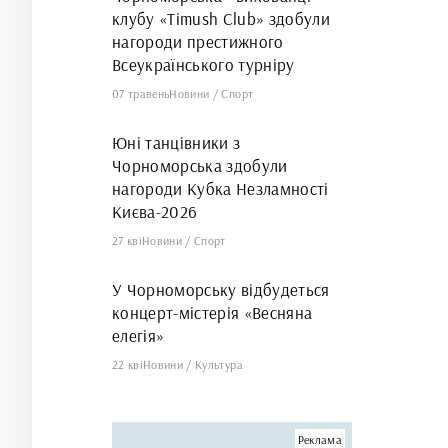
клубу «Timush Club» здобули
нагороди престижного
Всеукраїнського турніру
07 травень
Новини
/
Спорт
Юні танцівники з
Чорноморська здобули
нагороди Кубка Незламності
Києва-2026
27 кві
Новини
/
Спорт
У Чорноморську відбудеться
концерт-містерія «Весняна
елегія»
22 кві
Новини
/
Культура
Реклама