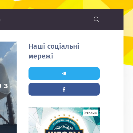
т
Наші соціальні
мережі
 з
Реклама