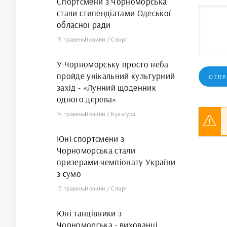
Спортсмени з Чорноморська
стали стипендіатами Одеської
обласної ради
15 травень
Новини
/
Спорт
У Чорноморську просто неба
пройде унікальний культурний
ОТПР
захід - «Лунний щоденник
одного дерева»
14 травень
Новини
/
Культура
Юні спортсмени з
Чорноморська стали
призерами чемпіонату України
з сумо
13 травень
Новини
/
Спорт
Юні танцівники з
Чорноморська - вихованці