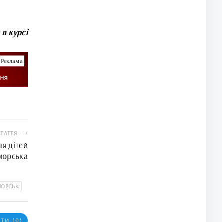
 в курсі
Реклама
СТАТТЯ
я дітей
морська
МОРСЬК
ТИ (0)