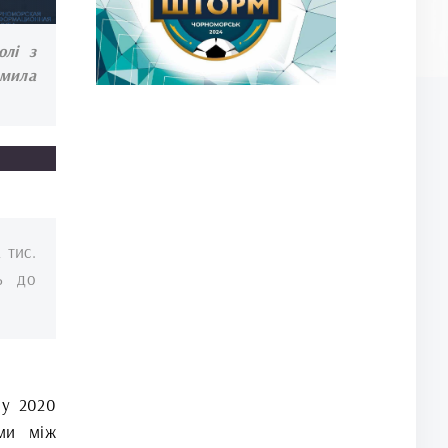
олі з
омила
 тис.
ь до
 у 2020
ами між