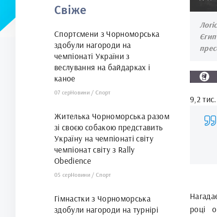
Свіже
Логі
Спортсмени з Чорноморська
Єгип
здобули нагороди на
прес
чемпіонаті України з
веслування на байдарках і
каное
07 сер
Новини
/
Спорт
9,2 тис
Жителька Чорноморська разом
зі своєю собакою представить
Україну на чемпіонаті світу
чемпіонат світу з Rally
Obedience
05 сер
Новини
/
Спорт
Нагада
Гімнастки з Чорноморська
році о
здобули нагороди на турнірі