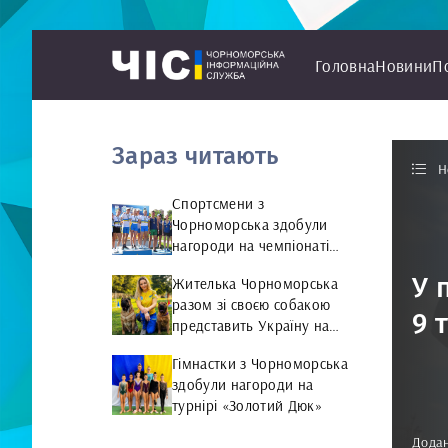
Головна
Новини
П
Зараз читають
Н
Спортсмени з
Чорноморська здобули
нагороди на чемпіонаті
України з веслування на
У 
Жителька Чорноморська
байдарках і каное
разом зі своєю собакою
9 
представить Україну на
чемпіонаті світу чемпіонат
Гімнастки з Чорноморська
світу з Rally Obedience
здобули нагороди на
турнірі «Золотий Дюк»
Додан