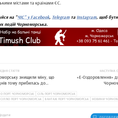
ськими містами та країнами ЄС.
уйся на "
ЧІС" у Facebook
,
Telegram
та
Instagram
, щоб бути
их подій Чорноморська.
ЕДНЯ СТАТТЯ
НАСТУПНА 
оморську знищили міну, що
«Е-Оздоровлення» дл
днів тому прибилась до
Чорно
жжя
НО ПОРТ ЧОРНОМОРСЬК
СІЛЬ ПОРТ ЧОРНОМОРСЬК
 СІЛЛЮ ПОРТ ЧОРНОМОРСЬК
ВАНТАЖ ПОРТ ЧОРНОМОРСЬК
НОВИНИ ЧОРНО
Додати
ОБГОВОРИ