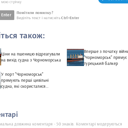
у мою стрічку
Помітили помилку?
Enter
Виділіть текст і натисніть
Ctrl+Enter
іться також:
Вперше з початку війн
Ціни на пшеницю відреагували
"Чорноморськ" прямує
на вихід судна з Чорноморська
турецький балкер
У порт "Чорноморськ"
прямують перші цивільні
судна, які скористалися
тимчасовим коридором
нтарі
мальна довжина коментаря - 50 знаків. Коментарі модеруються