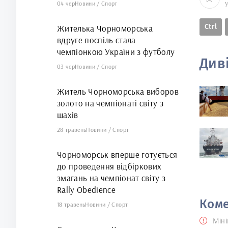
04 чер
Новини
/
Спорт
Ctrl
Жителька Чорноморська
вдруге поспіль стала
чемпіонкою України з футболу
Див
03 чер
Новини
/
Спорт
Житель Чорноморська виборов
золото на чемпіонаті світу з
шахів
28 травень
Новини
/
Спорт
Чорноморськ вперше готується
до проведення відбіркових
змагань на чемпіонат світу з
Rally Obedience
Коме
18 травень
Новини
/
Спорт
Міні