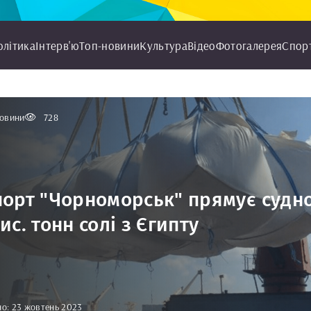
олітика
Інтерв'ю
Топ-новини
Культура
Відео
Фотогалерея
Спор
овини
728
порт "Чорноморськ" прямує судно
тис. тонн солі з Єгипту
о: 23 жовтень 2023