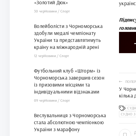
«Золотий Дюк»
україн
30 чер
Новини
/
Спорт
Підпис
Волейболісти з Чорноморська
головн
здобули медалі чемпіонату
України та представлятимуть
країну на міжнародній арені
12 чер
Новини
/
Спорт
Футбольний клуб «Шторм» із
Чорноморська завершив сезон
ПОПЕР
із призовими місцями та
У Чорн
індивідуальними відзнаками
кілька 
09 чер
Новини
/
Спорт
узбере
СУД
СУДНО З
Веслувальниця з Чорноморська
стала абсолютною чемпіонкою
України з марафону