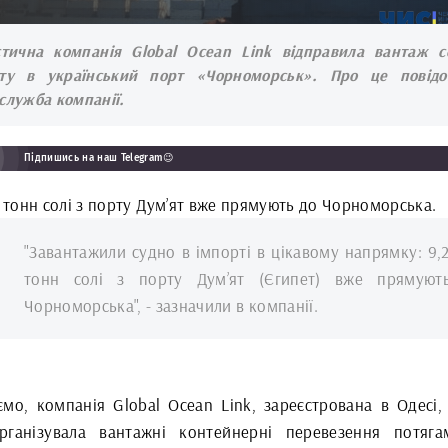
стична компанія Global Ocean Link відправила вантаж с
ту в український порт «Чорноморськ». Про це повід
служба компанії.
Підпишись на наш Telegram😉
. тонн солі з порту Дум’ят вже прямують до Чорноморська.
"Завантажили судно в імпорті в цікавому напрямку: 9,2
тонн солі з порту Дум’ят (Єгипет) вже прямуют
Чорноморська", - зазначили в компанії.
ємо, компанія Global Ocean Link, зареєстрована в Одесі,
рганізувала вантажні контейнерні перевезення потяг