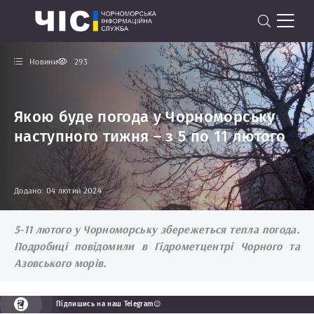
Новини
293
Якою буде погода у Чорноморську
наступного тижня – з 5 по 11 лютого
Додано: 04 лютий 2024
5-11 лютого у Чорноморську збережеться тепла погода.
Подробиці повідомили в Гідрометцентрі Чорного та
Азовського морів.
Підпишись на наш Telegram😉