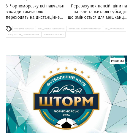
У Чорноморську всі навчальні
Перерахунок пенсій, ціни на
заклади тимчасово
пальне та житлові субсидії:
переходять на дистанційне
що змінюється для мешканців
навчання
Чорноморська з 1 лютого 2024
року
ПОГОДА ЧОРНОМОРСЬК
ПОГОДА ЛЮТИЙ ЧОРНОМОРСЬК
ТЕМПЕРАТУРА ПОВІТРЯ ЧОРНОМОРСЬК
ОПАДИ ЧОРНОМОРСЬК
ПОГОДА НА ТИЖДЕНЬ ЧОРНОМОРСЬК
НОВИНИ ЧОРНОМОРСЬК
Реклама