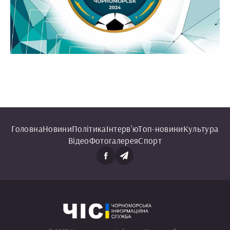
Головна
Новини
Політика
Інтерв'ю
Топ-новини
Культура
Відео
Фотогалерея
Спорт