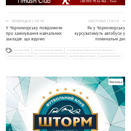
ПОПЕРЕДНЯ СТАТТЯ
НАСТУПНА СТАТТЯ
У Чорноморську повідомили
Як у Чорноморську
про замінування навчальних
курсуватимуть автобуси у
закладів: що відомо
поминальні дні
ЛІЛІЯ АЛЕКСЕЙЧУК
ЛІЛІЯ АЛЕКСЕЙЧУК ЧОРНОМОРСЬК
ЛІЛІЯ АЛЕКСЕЙЧУК УПРАВЛІННЯ ОСВІТИ ЧОРНОМОРСЬК
ЛІЛІЯ АЛЕКСЕЙЧУК КП РАЙДУГА
ЛІЛІЯ АЛЕКСЕЙЧУК ЗВІЛЬНЕННЯ
АЛЕКСЕЙЧУК ДИРЕКТОР РАЙДУГА
НОВИНИ ЧОРНОМОРСЬК
Реклама