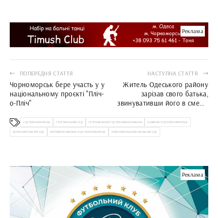
Реклама
ПОПЕРЕДНЯ СТАТТЯ
НАСТУПНА СТАТТЯ
Чорноморськ бере участь у у
Житель Одеського району
національному проєкті "Пліч-
зарізав свого батька,
о-Пліч"
звинувативши його в смерті
собаки
СУД ЧОРНОМОРСЬК
ІЛЛІЧІВСЬКИЙ СУД
ІЛЛІЧІВСЬКИЙ СУД ПЕРЕЙМЕНУВАННЯ
НОВИНИ СУД ЧОРНОМОРСЬК
ЧОРНОМОРСЬКИЙ СУД
ПЕРЕЙМЕНУВАННЯ СУДУ ЧОРНОМОРСЬК
ЧОРНОМОРСЬКИЙ МІСЬКИЙ СУД
Реклама