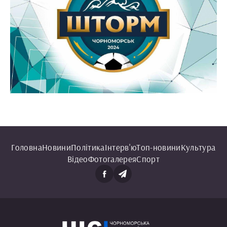
Головна
Новини
Політика
Інтерв'ю
Топ-новини
Культура
Відео
Фотогалерея
Спорт