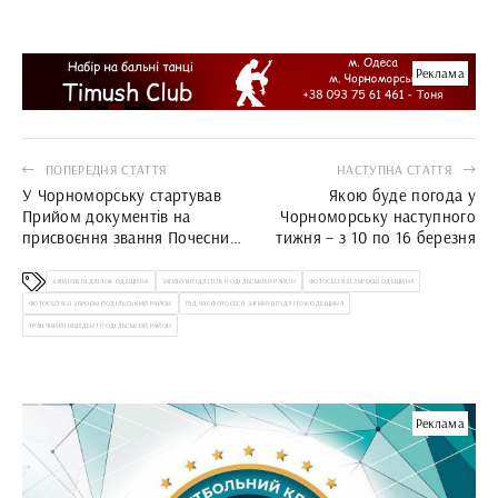
Реклама
ПОПЕРЕДНЯ СТАТТЯ
НАСТУПНА СТАТТЯ
У Чорноморську стартував
Якою буде погода у
Прийом документів на
Чорноморську наступного
присвоєння звання Почесний
тижня – з 10 по 16 березня
громадянин міської
територіальної громади
ЗАГИНУВ ПІДЛІТОК ОДЕЩИНА
ЗАГИНУВ ПІДЛІТОК ПОДІЛЬСЬКИЙ РАЙОН
ФОТОСЕСІЯ ЗІ ЗБРОЄЮ ОДЕЩИНА
ФОТОСЕСІЯ ЗІ ЗБРОЄЮ ПОДІЛЬСЬКИЙ РАЙОН
ПІД ЧАС ФОТОСЕСІЇ ЗАГИНУВ ПІДЛІТОК ОДЕЩИНА
ТРАГІЧНИЙ ІНЦИДЕНТ ПОДІЛЬСЬКИЙ РАЙОН
Реклама