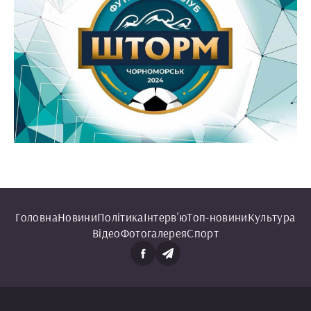
Головна
Новини
Політика
Інтерв'ю
Топ-новини
Культура
Відео
Фотогалерея
Спорт