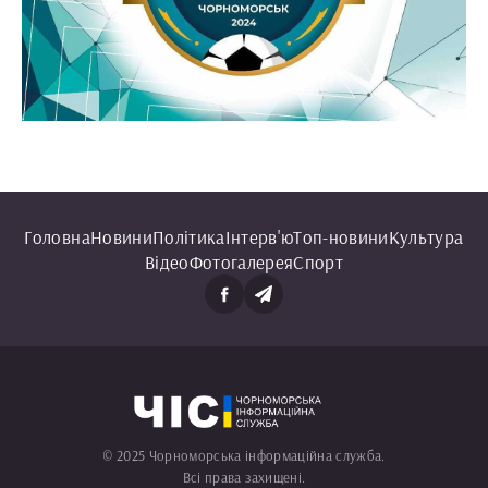
Головна
Новини
Політика
Інтерв'ю
Топ-новини
Культура
Відео
Фотогалерея
Спорт
© 2025 Чорноморська інформаційна служба.
Всі права захищені.