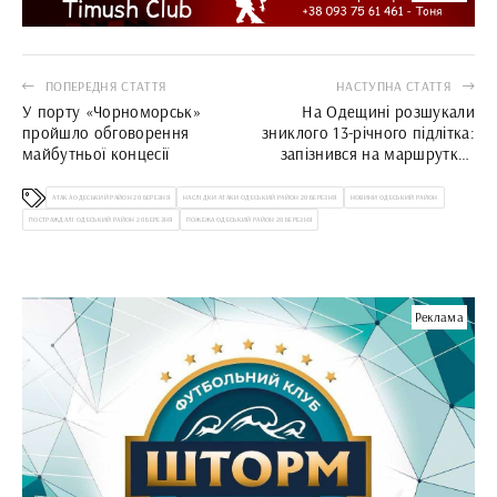
ПОПЕРЕДНЯ СТАТТЯ
НАСТУПНА СТАТТЯ
У порту «Чорноморськ»
На Одещині розшукали
пройшло обговорення
зниклого 13-річного підлітка:
майбутньої концесії
запізнився на маршрутку і
ночував у покинутій
вантажівці
АТАКА ОДЕСЬКИЙ РАЙОН 20 БЕРЕЗНЯ
НАСЛІДКИ АТАКИ ОДЕСЬКИЙ РАЙОН 20 БЕРЕЗНЯ
НОВИНИ ОДЕСЬКИЙ РАЙОН
ПОСТРАЖДАЛІ ОДЕСЬКИЙ РАЙОН 20 БЕРЕЗНЯ
ПОЖЕЖА ОДЕСЬКИЙ РАЙОН 20 БЕРЕЗНЯ
Реклама