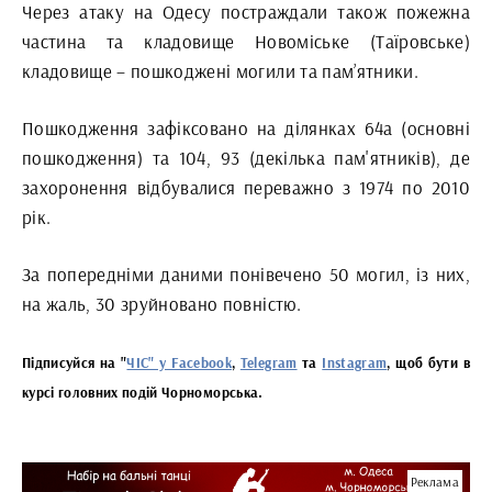
Через атаку на Одесу постраждали також пожежна
частина та кладовище Новоміське (Таїровське)
кладовище – пошкоджені могили та пам’ятники.
Пошкодження зафіксовано на ділянках 64а (основні
пошкодження) та 104, 93 (декілька пам'ятників), де
захоронення відбувалися переважно з 1974 по 2010
рік.
За попередніми даними понівечено 50 могил, із них,
на жаль, 30 зруйновано повністю.
Підписуйся на "
ЧІС" у Facebook
,
Telegram
та
Instagram
, щоб бути в
курсі головних подій Чорноморська.
Реклама