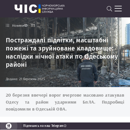
Новини
113
Постраждалі підлітки, масштабні
пожежі та зруйноване кладовище:
наслідки нічної атаки по Одеському
районі
Додано: 21 березень 2025
20 березня ввечері ворог вчергове масовано атакував
Одесу та район ударними БпЛА. Подробиці
повідомили в Одеській ОВА.
Підпишись на наш Telegram😉