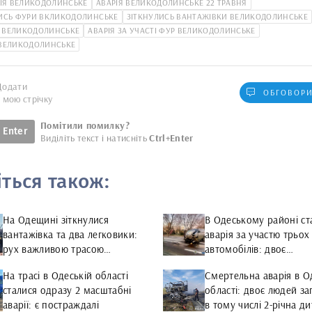
ІЯ ВЕЛИКОДОЛИНСЬКЕ
АВАРІЯ ВЕЛИКОДОЛИНСЬКЕ 22 ТРАВНЯ
ИСЬ ФУРИ ВКЛИКОДОЛИНСЬКЕ
ЗІТКНУЛИСЬ ВАНТАЖІВКИ ВЕЛИКОДОЛИНСЬКЕ
 ВЕЛИКОДОЛИНСЬКЕ
АВАРІЯ ЗА УЧАСТІ ФУР ВЕЛИКОДОЛИНСЬКЕ
 ВЕЛИКОДОЛИНСЬКЕ
Додати
ОБГОВОРИ
у мою стрічку
Помітили помилку?
Enter
Виділіть текст і натисніть
Ctrl+Enter
іться також:
На Одещині зіткнулися
В Одеському районі ст
вантажівка та два легковики:
аварія за участю трьох
рух важливою трасою
автомобілів: двоє
ускладнено
постраждалих
На трасі в Одеській області
Смертельна аварія в О
сталися одразу 2 масштабні
області: двоє людей за
аварії: є постраждалі
в тому числі 2-річна д