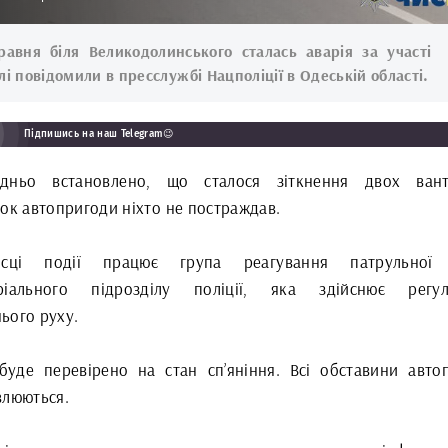
равня біля Великодолинського сталась аварія за участі
лі повідомили в пресслужбі Нацполіції в Одеській області.
Підпишись на наш Telegram😉
дньо встановлено, що сталося зіткнення двох вант
док автопригоди ніхто не постраждав.
сці події працює група реагування патрульної п
ріального підрозділу поліції, яка здійснює регул
ього руху.
 буде перевірено на стан сп’яніння. Всі обставини авто
влюються.