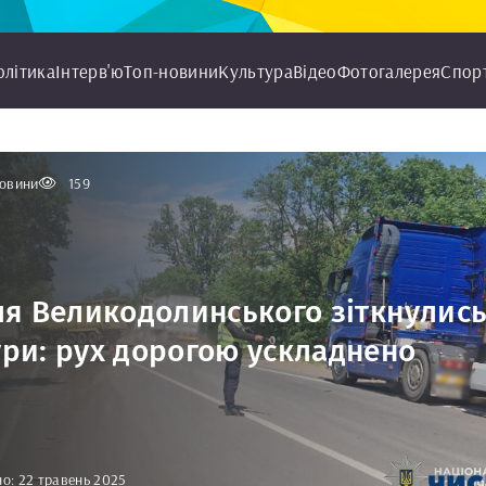
олітика
Інтерв'ю
Топ-новини
Культура
Відео
Фотогалерея
Спор
овини
159
ля Великодолинського зіткнулис
ри: рух дорогою ускладнено
о: 22 травень 2025