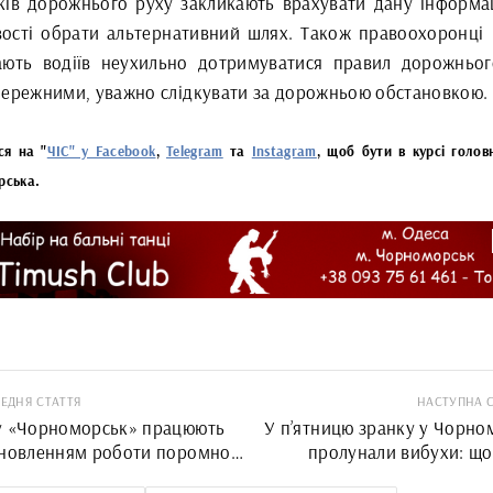
ків дорожнього руху закликають врахувати дану інформац
ості обрати альтернативний шлях. Також правоохоронці
ають водіїв неухильно дотримуватися правил дорожньог
бережними, уважно слідкувати за дорожньою обстановкою.
ся на "
ЧІС" у Facebook
,
Telegram
та
Instagram
, щоб бути в курсі голов
рська.
ЕДНЯ СТАТТЯ
НАСТУПНА 
у «Чорноморськ» працюють
У п’ятницю зранку у Чорно
дновленням роботи поромної
пролунали вибухи: що
ави