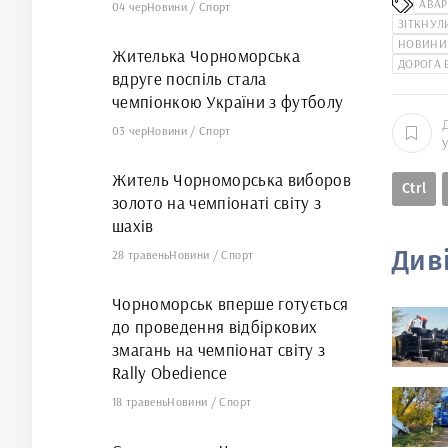
АВАР
04 чер
Новини
/
Спорт
ЗІТКНУЛ
НОВИНИ
Жителька Чорноморська
ДОРОГА
вдруге поспіль стала
чемпіонкою України з футболу
03 чер
Новини
/
Спорт
Житель Чорноморська виборов
Ctrl
золото на чемпіонаті світу з
шахів
Див
28 травень
Новини
/
Спорт
Чорноморськ вперше готується
до проведення відбіркових
змагань на чемпіонат світу з
Rally Obedience
18 травень
Новини
/
Спорт