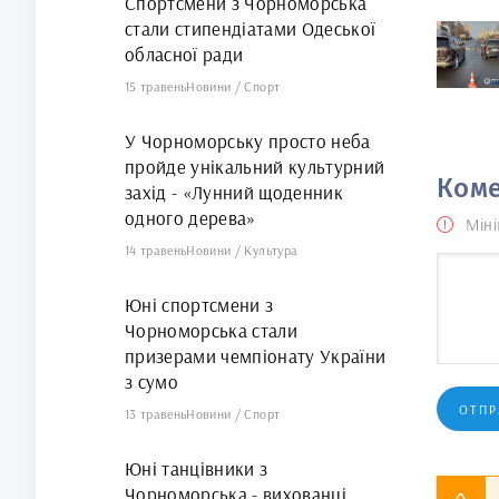
Спортсмени з Чорноморська
стали стипендіатами Одеської
обласної ради
15 травень
Новини
/
Спорт
У Чорноморську просто неба
пройде унікальний культурний
Коме
захід - «Лунний щоденник
одного дерева»
Міні
14 травень
Новини
/
Культура
Юні спортсмени з
Чорноморська стали
призерами чемпіонату України
з сумо
ОТПР
13 травень
Новини
/
Спорт
Юні танцівники з
Чорноморська - вихованці