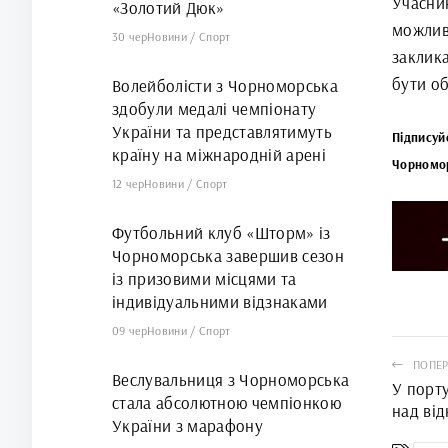
Учасни
«Золотий Дюк»
можлив
30 чер
Новини
/
Спорт
заклик
бути о
Волейболісти з Чорноморська
здобули медалі чемпіонату
України та представлятимуть
Підписуй
країну на міжнародній арені
Чорномо
12 чер
Новини
/
Спорт
Футбольний клуб «Шторм» із
Чорноморська завершив сезон
із призовими місцями та
індивідуальними відзнаками
09 чер
Новини
/
Спорт
ПОПЕР
Веслувальниця з Чорноморська
У порт
стала абсолютною чемпіонкою
над ві
України з марафону
перепр