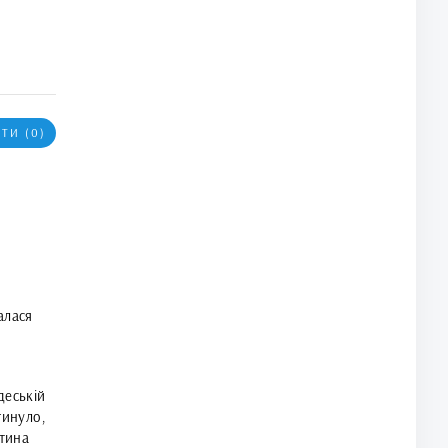
ТИ (0)
алася
деській
гинуло,
итина