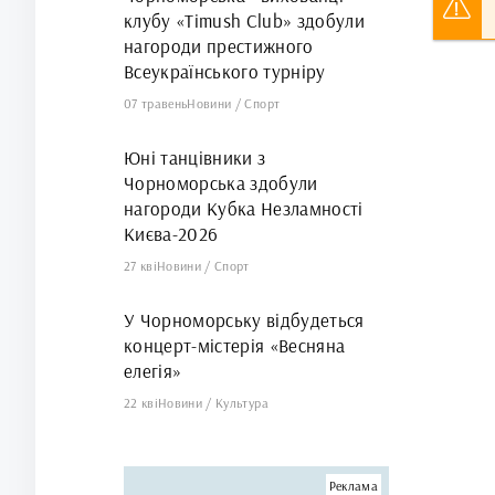
клубу «Timush Club» здобули
нагороди престижного
Всеукраїнського турніру
07 травень
Новини
/
Спорт
Юні танцівники з
Чорноморська здобули
нагороди Кубка Незламності
Києва-2026
27 кві
Новини
/
Спорт
У Чорноморську відбудеться
концерт-містерія «Весняна
елегія»
22 кві
Новини
/
Культура
Реклама