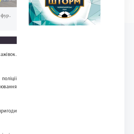
фур.
ажівок.
оліції
ювання
пригоди