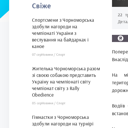
Свіже
22 т
Спортсмени з Чорноморська
Дета
здобули нагороди на
чемпіонаті України з
веслування на байдарках і
каное
Попере
07 сер
Новини
/
Спорт
Внаслі
Жителька Чорноморська разом
На мі
зі своєю собакою представить
Україну на чемпіонаті світу
терито
чемпіонат світу з Rally
дорожн
Obedience
05 сер
Новини
/
Спорт
Водіїв
встано
Гімнастки з Чорноморська
здобули нагороди на турнірі