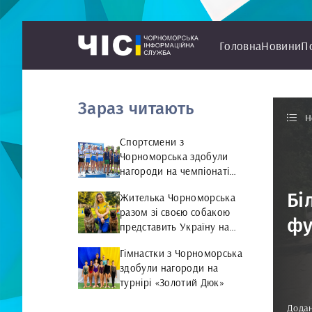
Головна
Новини
П
Зараз читають
Н
Спортсмени з
Чорноморська здобули
нагороди на чемпіонаті
України з веслування на
Бі
Жителька Чорноморська
байдарках і каное
разом зі своєю собакою
фу
представить Україну на
чемпіонаті світу чемпіонат
Гімнастки з Чорноморська
світу з Rally Obedience
здобули нагороди на
турнірі «Золотий Дюк»
Додан