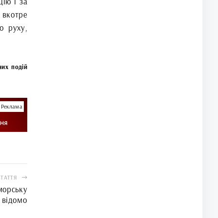
ію і за
вкотре
о руху,
них подій
Реклама
СТАТТЯ
морську
 відомо