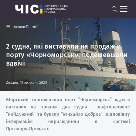
Новини
400
2 судна, які виставили на продаж у
порту «Чорноморськ», подешевшали
вдвічі
Додано: 15 вересень 2025
Морський торговельний порт "Чорноморськ" вдруге
виставив на продаж два судна - нафтоналивне
"Райдужний" та буксир "Михайло Добров". Відповідну
інформацію оприлюднили в системі
Прозорро.Продажі.