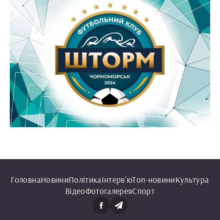
Головна
Новини
Політика
Інтерв'ю
Топ-новини
Культура
Відео
Фотогалерея
Спорт