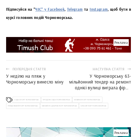
Підписуйся на "
ЧІС" у Facebook
,
Telegram
та
Instagram
, щоб бути в
курсі головних подій Чорноморська.
Реклама
ПОПЕРЕДНЯ СТАТТЯ
НАСТУПНА СТАТТЯ
У неділю на пляж у
У Чорноморську 63-
Чорноморську винесло міну
мільйонний тендер на ремонт
однієї вулиці виграла фірма
одеського депутата
СУДНА ПОРТ ЧОРНОМОРСЬК
ПРОДАЖ СУДЕН ЧОРНОМОРСЬК
НОВИНИ ПОРТ ЧОРНОМОРСЬК
РАЙДУЖНИЙ ПОРТ ЧОРНОМОРСЬК
МИХАЙЛО ДОБРОВ ПОРТ ЧОРНОМОРСЬК
БУКСИР ПОРТ ЧОРНОМОРСЬК
Реклама