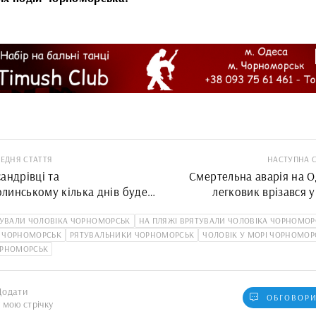
ЕДНЯ СТАТТЯ
НАСТУПНА 
андрівці та
Смертельна аварія на О
линському кілька днів буде
легковик врізався 
є газопостачання
УВАЛИ ЧОЛОВІКА ЧОРНОМОРСЬК
НА ПЛЯЖІ ВРЯТУВАЛИ ЧОЛОВІКА ЧОРНОМОР
 ЧОРНОМОРСЬК
РЯТУВАЛЬНИКИ ЧОРНОМОРСЬК
ЧОЛОВІК У МОРІ ЧОРНОМОР
ОРНОМОРСЬК
Додати
ОБГОВОРИ
у мою стрічку