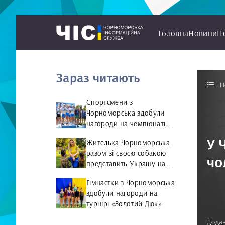
Головна
Новини
П
Зараз читають
Н
Спортсмени з
Чорноморська здобули
нагороди на чемпіонаті
України з веслування на
У 
Жителька Чорноморська
байдарках і каное
разом зі своєю собакою
чо
представить Україну на
чемпіонаті світу чемпіонат
Гімнастки з Чорноморська
світу з Rally Obedience
здобули нагороди на
турнірі «Золотий Дюк»
Додан