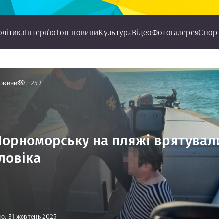
олітика
Інтерв'ю
Топ-новини
Культура
Відео
Фотогалерея
Спор
овини
252
Чорноморську на пляжі врятувал
ловіка
о: 31 жовтень 2025