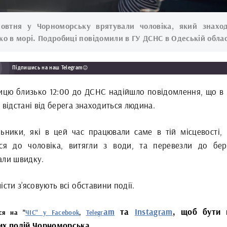
овтня у Чорноморську врятували чоловіка, який знахо
ко в морі. Подробиці повідомили в ГУ ДСНС в Одеській облас
Підпишись на наш Telegram😉
ницю близько 12:00 до ДСНС надійшло повідомлення, що в 
 відстані від берега знаходиться людина.
льники, які в цей час працювали саме в тій місцевості,
ися до чоловіка, витягли з води, та перевезли до бер
али швидку.
істи з’ясовують всі обставини події.
am
та
Instagram
, щоб бути 
йся на "
ЧІС" у Facebook
,
Telegr
их подій Чорноморська.