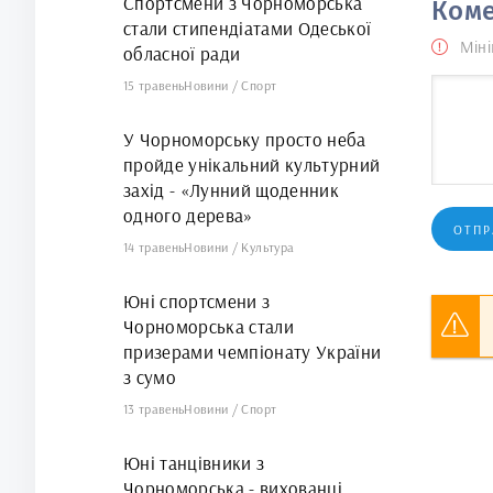
Спортсмени з Чорноморська
Коме
стали стипендіатами Одеської
Міні
обласної ради
15 травень
Новини
/
Спорт
У Чорноморську просто неба
пройде унікальний культурний
захід - «Лунний щоденник
одного дерева»
ОТПР
14 травень
Новини
/
Культура
Юні спортсмени з
Чорноморська стали
призерами чемпіонату України
з сумо
13 травень
Новини
/
Спорт
Юні танцівники з
Чорноморська - вихованці