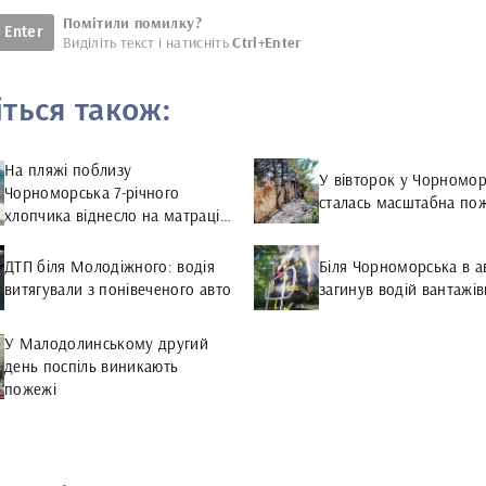
Помітили помилку?
Enter
Виділіть текст і натисніть
Ctrl+Enter
іться також:
На пляжі поблизу
У вівторок у Чорномо
Чорноморська 7-річного
сталась масштабна по
хлопчика віднесло на матраці
в море
ДТП біля Молодіжного: водія
Біля Чорноморська в ав
витягували з понівеченого авто
загинув водій вантаж
У Малодолинському другий
день поспіль виникають
пожежі