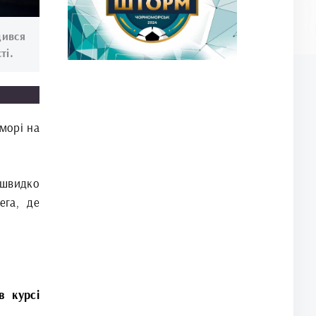
дився
ті.
морі на
 швидко
ега, де
в курсі