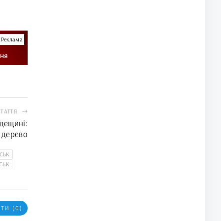
Реклама
СТАТТЯ
дещині:
у дерево
СЬК
СЬК
ТИ (0)