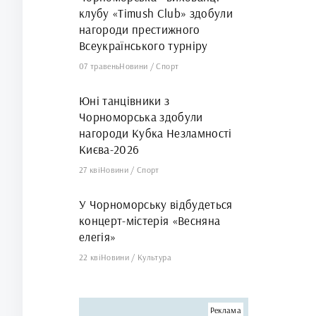
клубу «Timush Club» здобули
нагороди престижного
Всеукраїнського турніру
07 травень
Новини
/
Спорт
Юні танцівники з
Чорноморська здобули
нагороди Кубка Незламності
Києва-2026
27 кві
Новини
/
Спорт
У Чорноморську відбудеться
концерт-містерія «Весняна
елегія»
22 кві
Новини
/
Культура
Реклама