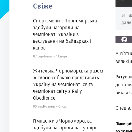
Свіже
31 ж
Спортсмени з Чорноморська
дале
здобули нагороди на
чемпіонаті України з
веслування на байдарках і
каное
У п’ят
07 сер
Новини
/
Спорт
великій
Жителька Чорноморська разом
Рятува
зі своєю собакою представить
Україну на чемпіонаті світу
дістал
чемпіонат світу з Rally
виклик
Obedience
05 сер
Новини
/
Спорт
Спеціал
Гімнастки з Чорноморська
Підпису
здобули нагороди на турнірі
головн