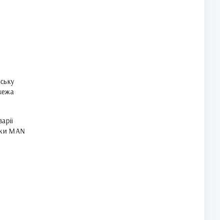
рську
жежа
арії
івки MAN