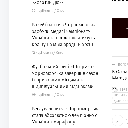
«Золотий Дюк»
30 чер
Новини
/
Спорт
Волейболісти з Чорноморська
здобули медалі чемпіонату
України та представлятимуть
країну на міжнародній арені
12 чер
Новини
/
Спорт
ПОПЕР
Футбольний клуб «Шторм» із
В Олекс
Чорноморська завершив сезон
Малодо
із призовими місцями та
відсутн
індивідуальними відзнаками
ВРЯТ
09 чер
Новини
/
Спорт
НОВИНИ
ДСНС Ч
Веслувальниця з Чорноморська
стала абсолютною чемпіонкою
України з марафону