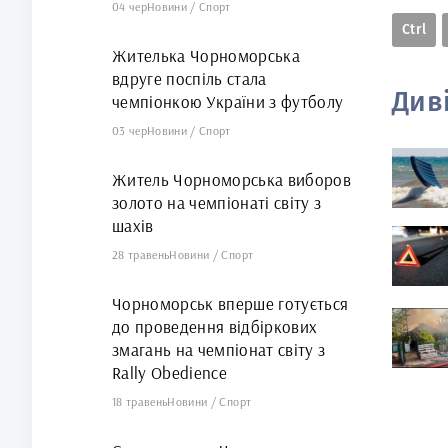
04 чер
Новини
/
Спорт
Ctrl
Жителька Чорноморська
вдруге поспіль стала
Див
чемпіонкою України з футболу
03 чер
Новини
/
Спорт
Житель Чорноморська виборов
золото на чемпіонаті світу з
шахів
28 травень
Новини
/
Спорт
Чорноморськ вперше готується
до проведення відбіркових
змагань на чемпіонат світу з
Rally Obedience
18 травень
Новини
/
Спорт