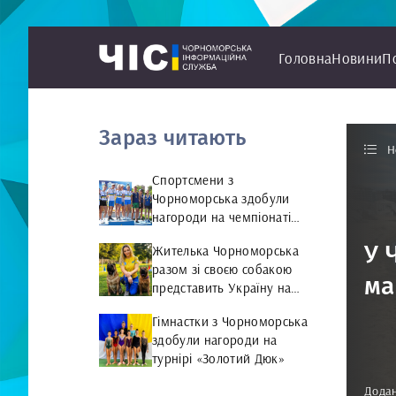
Головна
Новини
П
Зараз читають
Н
Спортсмени з
Чорноморська здобули
нагороди на чемпіонаті
України з веслування на
У 
Жителька Чорноморська
байдарках і каное
разом зі своєю собакою
ма
представить Україну на
чемпіонаті світу чемпіонат
Гімнастки з Чорноморська
світу з Rally Obedience
здобули нагороди на
турнірі «Золотий Дюк»
Додан