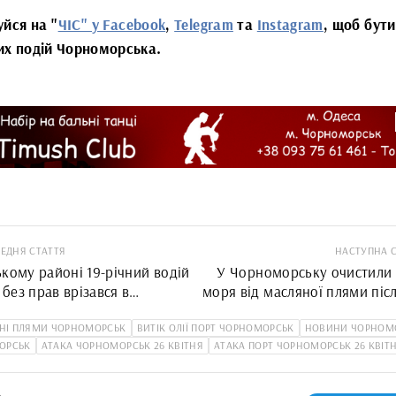
уйся на "
ЧІС" у Facebook
,
Telegram
та
Instagram
, щоб бути
их подій Чорноморська.
ЕДНЯ СТАТТЯ
НАСТУПНА 
кому районі 19-річний водій
У Чорноморську очистили 
без прав врізався в
моря від масляної плями піс
оопору: травмовані дві
и
НІ ПЛЯМИ ЧОРНОМОРСЬК
ВИТІК ОЛІЇ ПОРТ ЧОРНОМОРСЬК
НОВИНИ ЧОРНОМ
ОРСЬК
АТАКА ЧОРНОМОРСЬК 26 КВІТНЯ
АТАКА ПОРТ ЧОРНОМОРСЬК 26 КВІТ