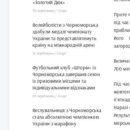
«Золотий Дюк»
30 чер
Новини
/
Спорт
Проте ч
під ча
Волейболісти з Чорноморська
прибли
здобули медалі чемпіонату
його 
України та представлятимуть
країну на міжнародній арені
загоро
12 чер
Новини
/
Спорт
Величе
Футбольний клуб «Шторм» із
700 мет
Чорноморська завершив сезон
із призовими місцями та
Під ча
індивідуальними відзнаками
жовтог
09 чер
Новини
/
Спорт
п'ятнад
Наразі 
Веслувальниця з Чорноморська
Результ
стала абсолютною чемпіонкою
морськ
України з марафону