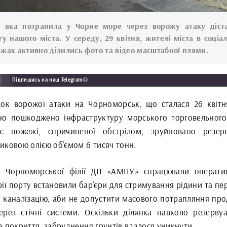
, яка потрапила у Чорне море через ворожу атаку діст
гу нашого міста. У середу, 29 квітня, жителі міста в соціа
жах активно ділились фото та відео масштабної плями.
Підпишись на наш Telegram😉
док ворожої атаки на Чорноморськ, що сталася 26 квітн
но пошкоджено інфраструктуру морського торговельного
с пожежі, спричиненої обстрілом, зруйновано резер
иковою олією об’ємом 6 тисяч тонн.
 Чорноморської філії ДП «АМПУ» спрацювали операти
ії порту встановили бар’єри для стримування рідини та пе
 каналізацію, аби не допустити масового потрапляння прод
ерез стічні системи. Оскільки ділянка навколо резерву
 покриття, забруднення ґрунтів вдалося уникнути.