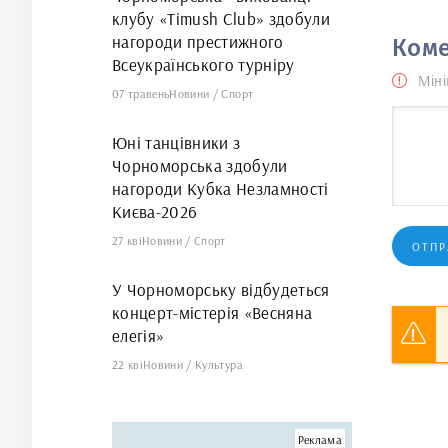
клубу «Timush Club» здобули
нагороди престижного
Коме
Всеукраїнського турніру
Міні
07 травень
Новини
/
Спорт
Юні танцівники з
Чорноморська здобули
нагороди Кубка Незламності
Києва-2026
27 кві
Новини
/
Спорт
ОТПР
У Чорноморську відбудеться
концерт-містерія «Весняна
елегія»
22 кві
Новини
/
Культура
Реклама