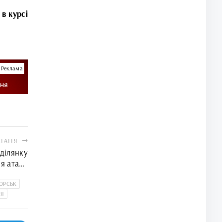
 в курсі
Реклама
СТАТТЯ
ділянку
ля атаки
рф
ОРСЬК
НЯ