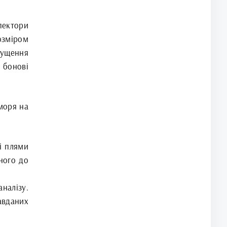
спектори
озміром
пущення
бонові
моря на
і плями
ного до
аналізу.
авданих