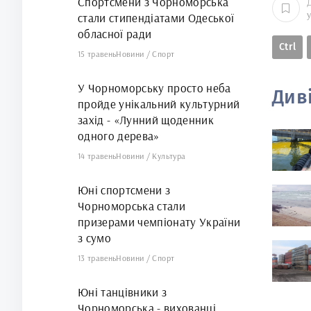
Спортсмени з Чорноморська
стали стипендіатами Одеської
обласної ради
Ctrl
15 травень
Новини
/
Спорт
У Чорноморську просто неба
Див
пройде унікальний культурний
захід - «Лунний щоденник
одного дерева»
14 травень
Новини
/
Культура
Юні спортсмени з
Чорноморська стали
призерами чемпіонату України
з сумо
13 травень
Новини
/
Спорт
Юні танцівники з
Чорноморська - вихованці