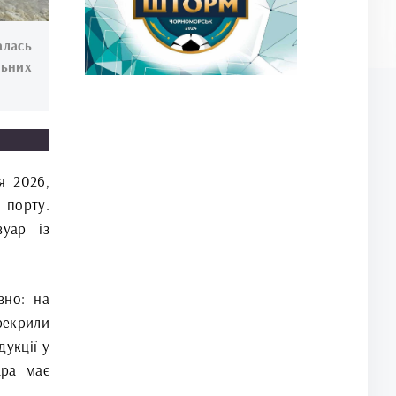
алась
льних
я 2026,
 порту.
вуар із
вно: на
рекрили
укції у
ара має