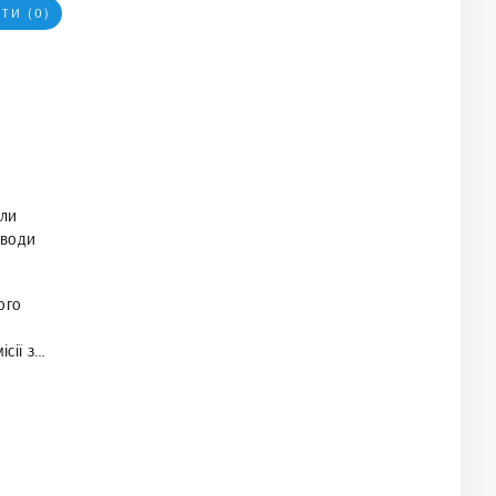
ТИ (0)
или
 води
ого
сії з
итуацій