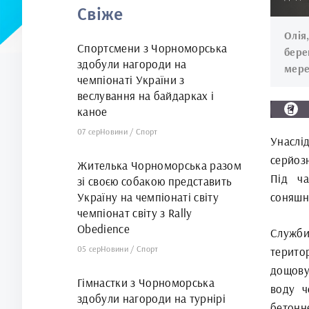
Свіже
Олія
Спортсмени з Чорноморська
бере
здобули нагороди на
мере
чемпіонаті України з
веслування на байдарках і
каное
07 сер
Новини
/
Спорт
Унаслі
серйоз
Жителька Чорноморська разом
Під ча
зі своєю собакою представить
Україну на чемпіонаті світу
соняшн
чемпіонат світу з Rally
Obedience
Служби
05 сер
Новини
/
Спорт
територ
дощову
Гімнастки з Чорноморська
воду ч
здобули нагороди на турнірі
бетонне