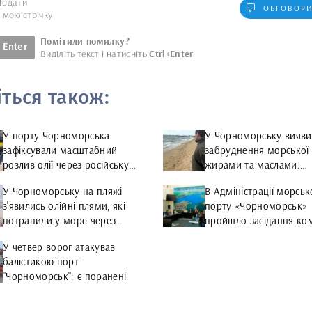
Додати
ОБГОВОРИ
у мою стрічку
Помітили помилку?
Enter
Виділіть текст і натисніть
Ctrl+Enter
іться також:
У порту Чорноморська
У Чорноморську вияв
зафіксували масштабний
забруднення морської
розлив олії через російську
жирами та маслами:
атаку
результати повторної
У Чорноморську на пляжі
В Адміністрації морськ
перевірки
з'явились олійні плями, які
порту «Чорноморськ»
потрапили у море через
пройшло засідання комі
ворожий обстріл
питань надзвичайних с
У четвер ворог атакував
балістикою порт
"Чорноморськ": є поранені