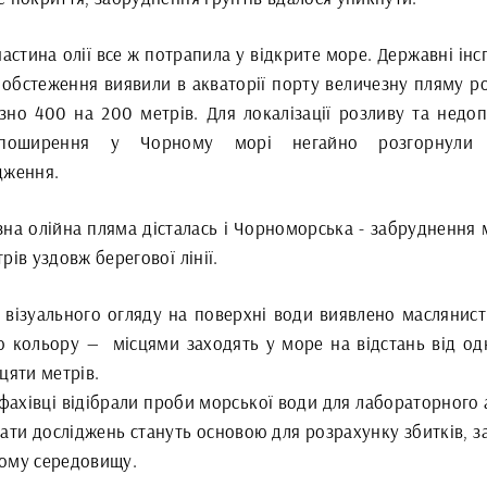
астина олії все ж потрапила у відкрите море. Державні ін
с обстеження виявили в акваторії порту величезну пляму р
зно 400 на 200 метрів. Для локалізації розливу та недо
поширення у Чорному морі негайно розгорнули 
дження.
зна олійна пляма дісталась і Чорноморська - забруднення 
рів уздовж берегової лінії.
с візуального огляду на поверхні води виявлено маслянист
о кольору — місцями заходять у море на відстань від од
цяти метрів.
фахівці відібрали проби морської води для лабораторного 
ати досліджень стануть основою для розрахунку збитків, з
ому середовищу.