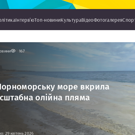
олітика
Інтерв'ю
Топ-новини
Культура
Відео
Фотогалерея
Спор
овини
167
Чорноморську море вкрила
сштабна олійна пляма
о: 29 квітень 2026