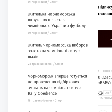
04 чер
Новини
/
Спорт
Підпис
головн
Жителька Чорноморська
вдруге поспіль стала
чемпіонкою України з футболу
03 чер
Новини
/
Спорт
Житель Чорноморська виборов
золото на чемпіонаті світу з
шахів
28 травень
Новини
/
Спорт
ПОПЕР
Чорноморськ вперше готується
В Одесь
до проведення відбіркових
«BMW» 
змагань на чемпіонат світу з
електр
Rally Obedience
дівчин
ОЛІЙ
ЧОРНОМ
18 травень
Новини
/
Спорт