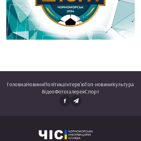
Головна
Новини
Політика
Інтерв'ю
Топ-новини
Культура
Відео
Фотогалерея
Спорт