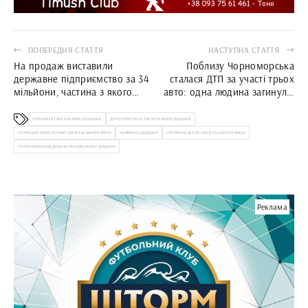
ПОПЕРЕДНЯ СТАТТЯ
НАСТУПНА СТАТТЯ
На продаж виставили
Поблизу Чорноморська
державне підприємство за 34
сталася ДТП за участі трьох
мільйони, частина з якого
авто: одна людина загинула,
знаходиться на території
п’ятеро травмовані
Чорноморської громади
ОТРУЄННЯ ТАБЛЕТКАМИ ОДЕЩИНА
ДІТИ ОТРУЇЛИСЬ ТАБЛЕТКАМИ ОДЕШИНА
ОТРУЄННЯ ТАБЛЕТКАМИ ІЗМАЇЛЬСЬКИЙ РАЙОН
НОВИНИ ОДЕЩИНА
ОТРУЄННЯ ДІТЕЙ ІЗМАЇЛЬСЬКИЙ РАЙОН
ОТРУЄННЯМ НЕВІДОМОЮ РЕЧОВИНОЮ ОДЕЩИНА
Реклама