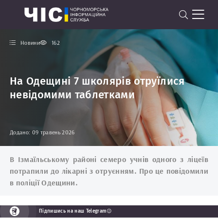
Новини
162
На Одещині 7 школярів отруїлися
невідомими таблетками
Додано: 09 травень 2026
В Ізмаїльському районі семеро учнів одного з ліцеїв
потрапили до лікарні з отруєнням. Про це повідомили
в поліції Одещини.
Підпишись на наш Telegram😉