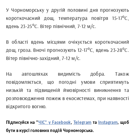
У Чорноморську у другій половині дня прогнозують
короткочасний дощ, температура повітря 15-17°С,
вдень 23-25°С. Вітер північний, 7-12 м/с.
В області вдень місцями очікується короткочасний
дощ, гроза. Вночі прогнозують 12-17°С, вдень 23-28°С.
Вітер північно-західний, 7-12 м/с.
На автошляхах видимість добра. Також
повідомляється, що погодні умови сприятимуть
низькій та підвищеній ймовірності виникнення та
розповсюдження пожеж в екосистемах, при наявності
відкритого вогню.
Підписуйся на "
ЧІС" у Facebook
,
Telegram
та
Instagram
, щоб
бути в курсі головних подій Чорноморська.