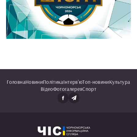
Головна
Новини
Політика
Інтерв'ю
Топ-новини
Культура
Відео
Фотогалерея
Спорт