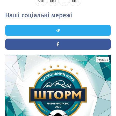
680
681
...
688
Наші соціальні мережі
Реклама