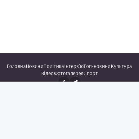
Головна
Новини
Політика
Інтерв'ю
Топ-новини
Культура
Відео
Фотогалерея
Спорт
© 2025 Чорноморська інформаційна служба.
Всі права захищені.