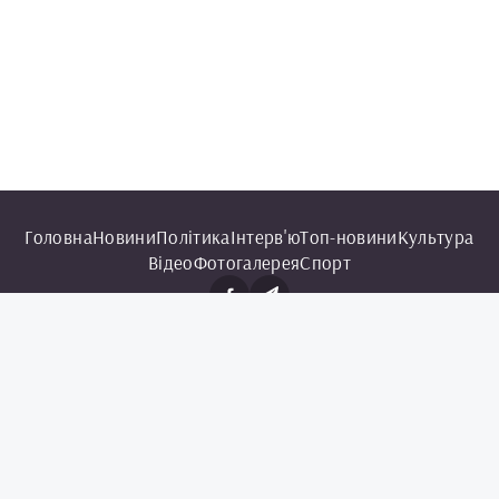
Головна
Новини
Політика
Інтерв'ю
Топ-новини
Культура
Відео
Фотогалерея
Спорт
© 2025 Чорноморська інформаційна служба.
Всі права захищені.