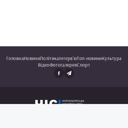
Головна
Новини
Політика
Інтерв'ю
Топ-новини
Культура
Відео
Фотогалерея
Спорт
© 2025 Чорноморська інформаційна служба.
Всі права захищені.