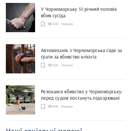
У Чорноморську 51-річний чоловік
вбив сусіда
320
Новини
Автомеханік з Чорноморська сяде за
ґрати за вбивство клієнта
560
Новини
Резонансе вбивство у Чорноморську:
перед судом постануть підозрювані
948
Новини