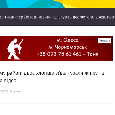
олітика
Інтерв'ю
Топ-новини
Культура
Відео
Фотогалерея
Спор
Реклама
му районі двоє хлопців зґвалтували жінку та
а відео
8.2024
Новини