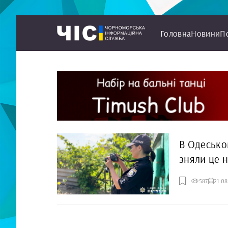
Головна
Новини
П
В Одесько
зняли це н
587
21.0