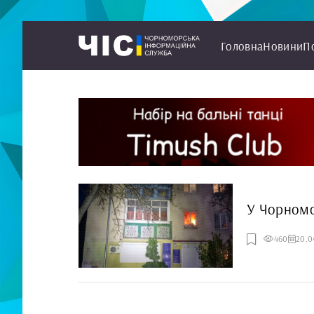
Головна
Новини
П
У Чорномо
460
20.0