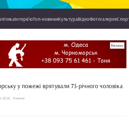
олітика
Інтерв'ю
Топ-новини
Культура
Відео
Фотогалерея
Спор
Реклама
рську у пожежі врятували 73-річного чоловіка
4.2026
Новини