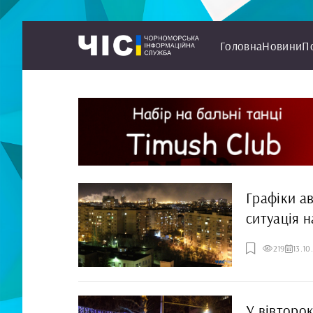
Головна
Новини
П
Графіки ав
ситуація 
219
13.10
У вівторо