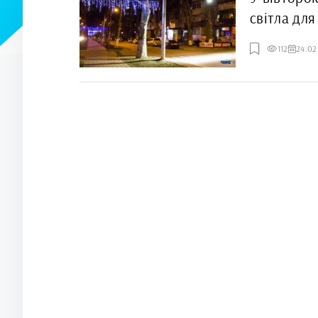
світла для
112
24.02