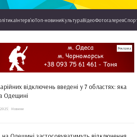
олітика
Інтерв'ю
Топ-новини
Культура
Відео
Фотогалерея
Спор
Реклама
арійних відключень введені у 7 областях: яка
на Одещині
.2025
Новини
к на Одещині застосовуватимуть відключення