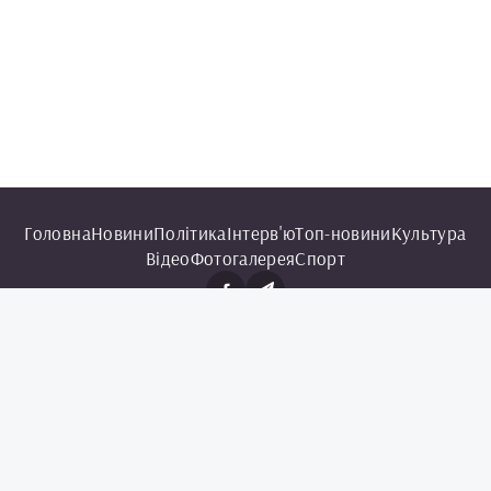
Головна
Новини
Політика
Інтерв'ю
Топ-новини
Культура
Відео
Фотогалерея
Спорт
© 2025 Чорноморська інформаційна служба.
Всі права захищені.