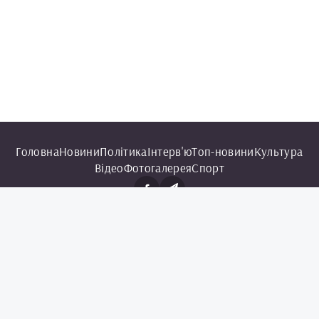
Головна
Новини
Політика
Інтерв'ю
Топ-новини
Культура
Відео
Фотогалерея
Спорт
© 2025 Чорноморська інформаційна служба.
Всі права захищені.