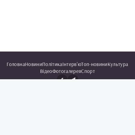
Головна
Новини
Політика
Інтерв'ю
Топ-новини
Культура
Відео
Фотогалерея
Спорт
© 2025 Чорноморська інформаційна служба.
Всі права захищені.