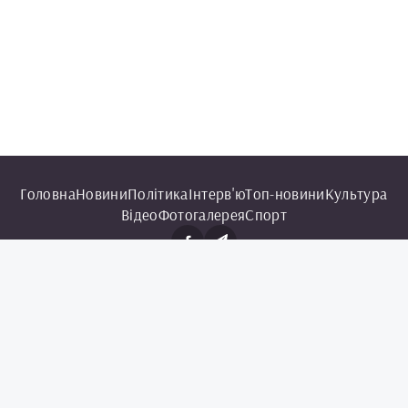
Головна
Новини
Політика
Інтерв'ю
Топ-новини
Культура
Відео
Фотогалерея
Спорт
© 2025 Чорноморська інформаційна служба.
Всі права захищені.