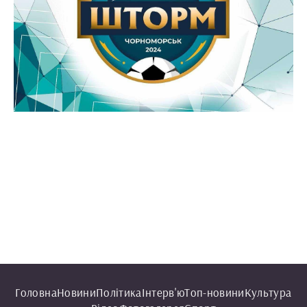
Головна
Новини
Політика
Інтерв'ю
Топ-новини
Культура