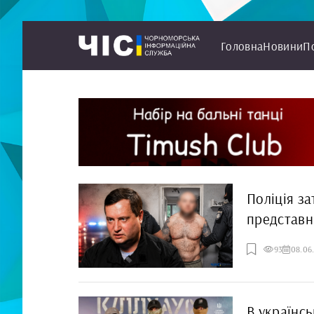
Головна
Новини
П
Поліція за
представн
93
08.06
В українс