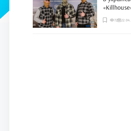
«Killhouse
72
22.04