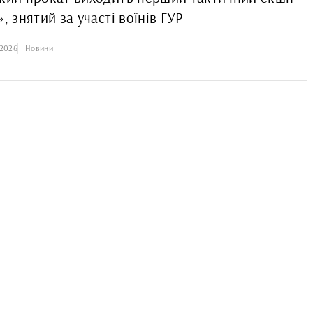
», знятий за участі воїнів ГУР
.2026
Новини