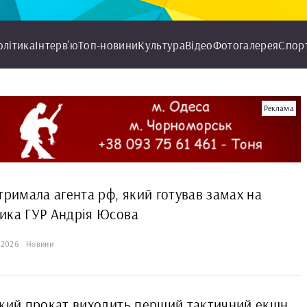
олітика
Інтерв'ю
Топ-новини
Культура
Відео
Фотогалерея
Спор
Реклама
тримала агента рф, який готував замах на
ика ГУР Андрія Юсова
.2026
Новини
ький прокат виходить перший тактичний екшн