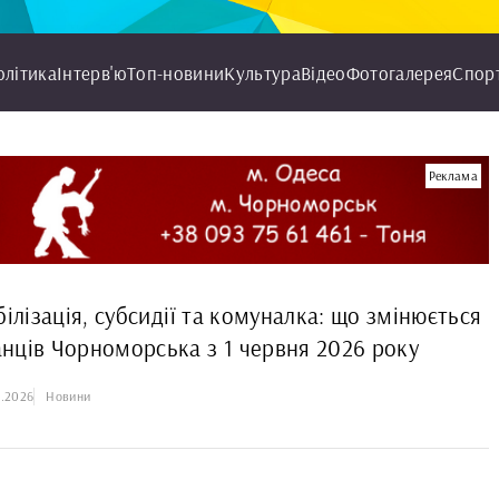
олітика
Інтерв'ю
Топ-новини
Культура
Відео
Фотогалерея
Спор
Реклама
білізація, субсидії та комуналка: що змінюється
нців Чорноморська з 1 червня 2026 року
6.2026
Новини