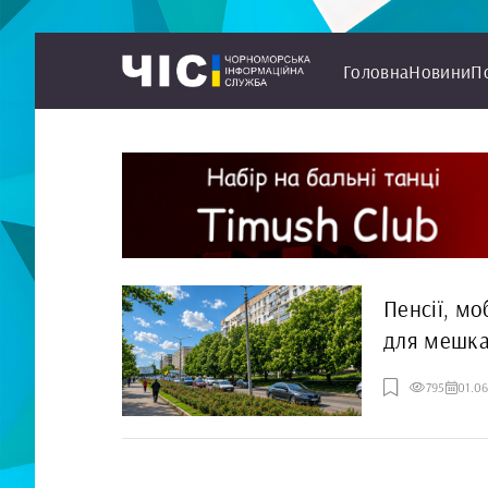
Головна
Новини
П
Пенсії, мо
для мешка
795
01.0