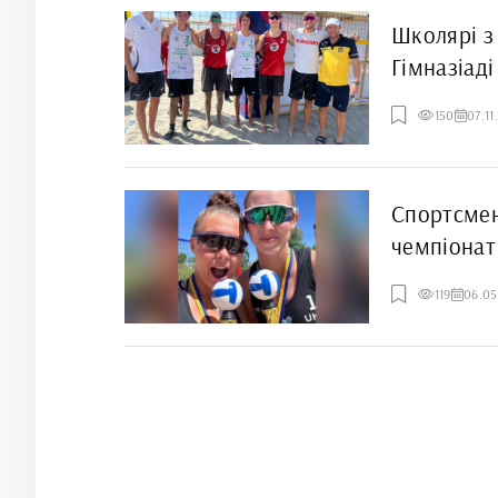
Школярі з
Гімназіаді
150
07.11
Спортсмен
чемпіонат
119
06.05