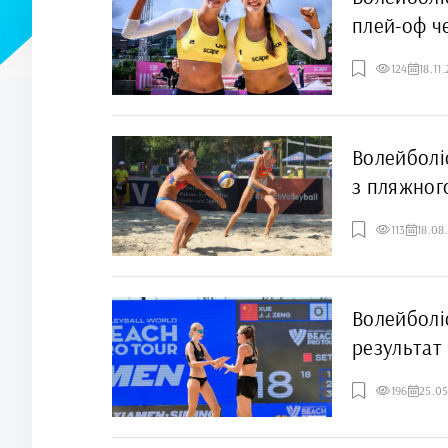
плей-оф ч
124
18.11
Волейболі
з пляжног
113
18.08
Волейболі
результат
196
25.0