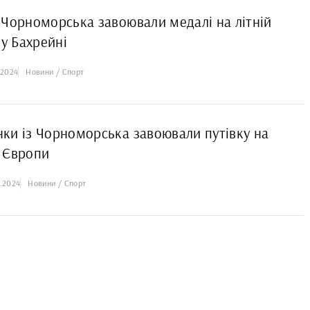
 Чорноморська завоювали медалі на літній
 у Бахрейні
.2024
Новини / Спорт
ки із Чорноморська завоювали путівку на
 Європи
.2024
Новини / Спорт