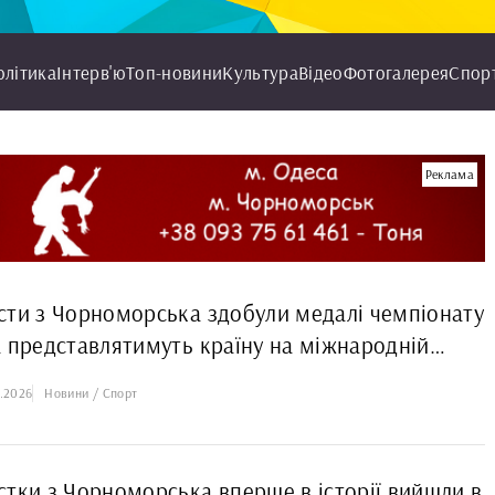
олітика
Інтерв'ю
Топ-новини
Культура
Відео
Фотогалерея
Спор
Реклама
сти з Чорноморська здобули медалі чемпіонату
а представлятимуть країну на міжнародній
6.2026
Новини / Спорт
стки з Чорноморська вперше в історії вийшли в