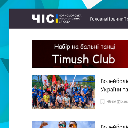
Головна
Новини
П
Волейболі
України т
арені
103
12.0
Волейболі