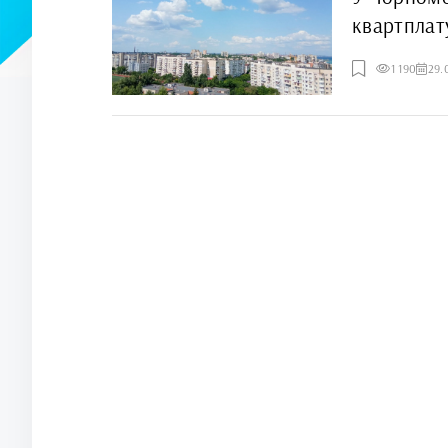
квартплат
1 190
29.