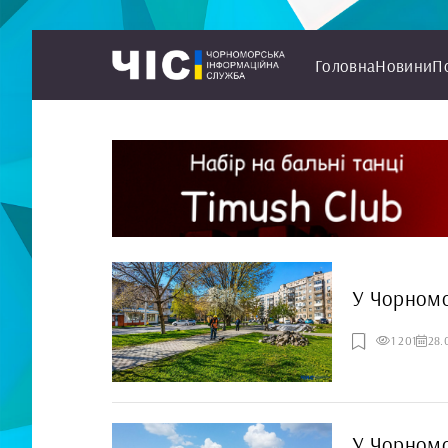
Головна
Новини
П
У Чорномо
1 201
28.
У Чорномо