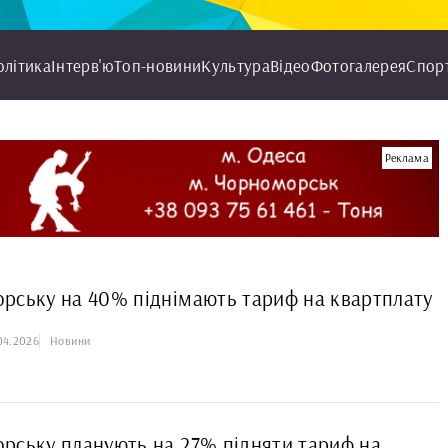
олітика
Інтерв'ю
Топ-новини
Культура
Відео
Фотогалерея
Спор
Реклама
рську на 40% піднімають тариф на квартплату
04.2026
Новини
рську планують на 27% підняти тариф на