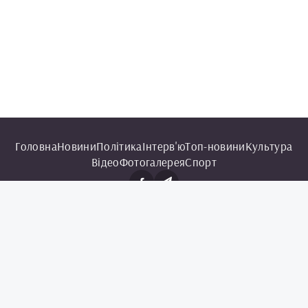
Головна
Новини
Політика
Інтерв'ю
Топ-новини
Культура
Відео
Фотогалерея
Спорт
© 2025 Чорноморська інформаційна служба.
Всі права захищені.