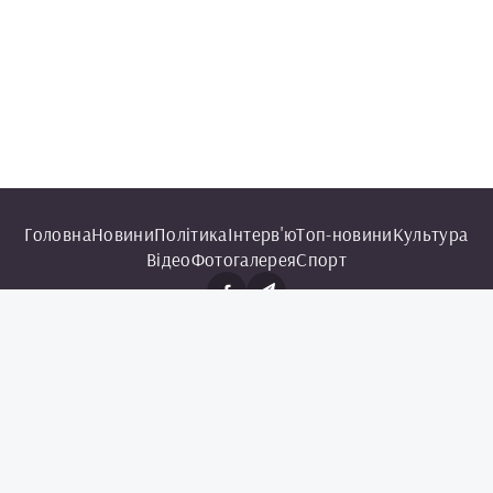
Головна
Новини
Політика
Інтерв'ю
Топ-новини
Культура
Відео
Фотогалерея
Спорт
© 2025 Чорноморська інформаційна служба.
Всі права захищені.