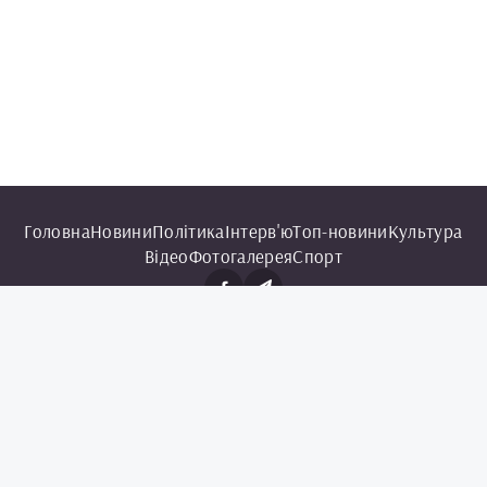
Головна
Новини
Політика
Інтерв'ю
Топ-новини
Культура
Відео
Фотогалерея
Спорт
© 2025 Чорноморська інформаційна служба.
Всі права захищені.