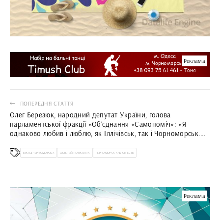
Реклама
ПОПЕРЕДНЯ СТАТТЯ
Олег Березюк, народний депутат України, голова
парламентської фракції «Об’єднання «Самопоміч»: «Я
однаково любив і люблю, як Іллічівськ, так і Чорноморськ.
Ваше місто – прекрасне. Це приклад для розвитку України»
БРЕНД ЧЕРНОМОРСКА
ВАЛЕРИЙ ПОГРЕБНЯК
ЧЕРНОМОРСК КАК ОН ЕСТЬ
Реклама