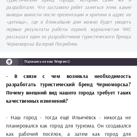
разработали. Что заставило ребят заняться этим, какие
выводы вынесли после презентации и критики в адрес их
«детища», где в ближайшие дни можно будет увидеть
первые результаты работы парней, журналистам ЧИС
рассказал один из разработчиков туристического бренда
Черноморска Валерий Погребняк.
Підпишись на наш Telegram😉
- В связи с чем возникла необходимость
разработать туристический бренд Черноморска?
Почему внешний вид нашего города требует таких
качественных изменений?
- Наш город - тогда ещё Ильичёвск - никогда не
планировался как город для туризма. Он создавался
как рабочий посёлок, а затем как город для