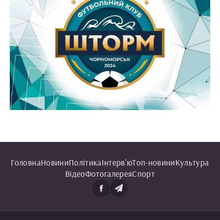
Головна
Новини
Політика
Інтерв'ю
Топ-новини
Культура
Відео
Фотогалерея
Спорт