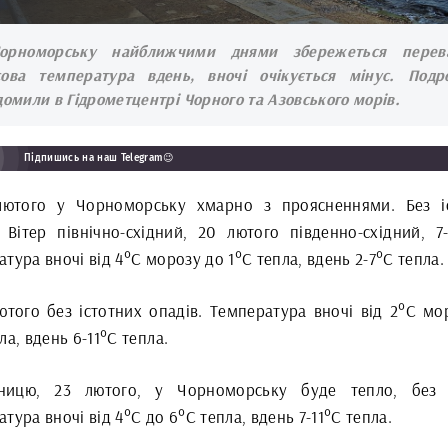
орноморську найближчими днями збережеться перев
ова температура вдень, вночі очікується мінус. Подр
домили в Гідрометцентрі Чорного та Азовського морів.
Підпишись на наш Telegram😉
лютого у Чорноморську хмарно з проясненнями. Без і
. Вітер північно-східний, 20 лютого південно-східний, 7-
тура вночі від 4°С морозу до 1°С тепла, вдень 2-7°С тепла.
лютого без істотних опадів. Температура вночі від 2°С мо
ла, вдень 6-11°С тепла.
ницю, 23 лютого, у Чорноморську буде тепло, без 
тура вночі від 4°С до 6°С тепла, вдень 7-11°С тепла.