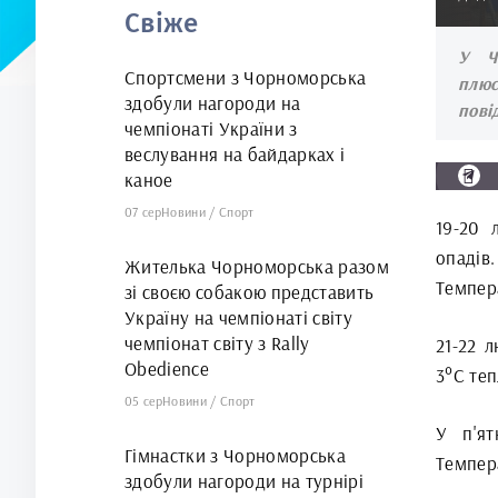
Свіже
У Ч
Спортсмени з Чорноморська
плюс
здобули нагороди на
пові
чемпіонаті України з
веслування на байдарках і
каное
07 сер
Новини
/
Спорт
19-20 
опадів
Жителька Чорноморська разом
Темпера
зі своєю собакою представить
Україну на чемпіонаті світу
чемпіонат світу з Rally
21-22 
Obedience
3°С теп
05 сер
Новини
/
Спорт
У п'ят
Гімнастки з Чорноморська
Темпера
здобули нагороди на турнірі