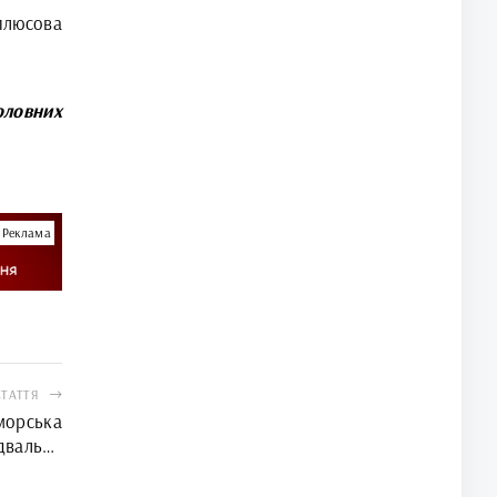
люсова
оловних
Реклама
СТАТТЯ
морська
двальне
млн грн