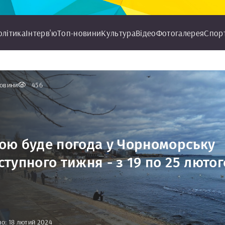
олітика
Інтерв'ю
Топ-новини
Культура
Відео
Фотогалерея
Спор
овини
456
ою буде погода у Чорноморську
ступного тижня - з 19 по 25 лютог
о: 18 лютий 2024