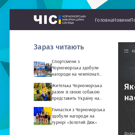
Головна
Новини
П
Зараз читають
Н
Спортсмени з
Чорноморська здобули
нагороди на чемпіонаті
України з веслування на
Як
Жителька Чорноморська
байдарках і каное
разом зі своєю собакою
на
представить Україну на
чемпіонаті світу чемпіонат
Гімнастки з Чорноморська
світу з Rally Obedience
здобули нагороди на
турнірі «Золотий Дюк»
Додан