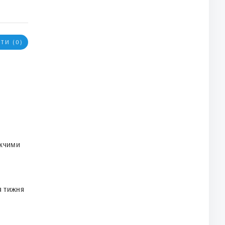
ТИ (0)
жчими
я тижня