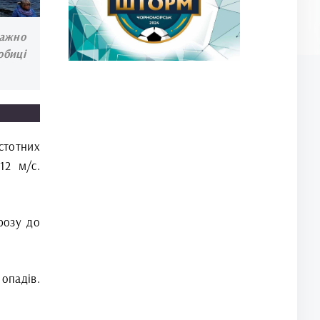
ажно
обиці
стотних
12 м/с.
розу до
опадів.