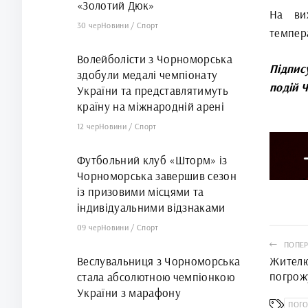
«Золотий Дюк»
На вих
30 чер
Новини
/
Спорт
темпера
Волейболісти з Чорноморська
Підпис
здобули медалі чемпіонату
подій 
України та представлятимуть
країну на міжнародній арені
12 чер
Новини
/
Спорт
Футбольний клуб «Шторм» із
Чорноморська завершив сезон
із призовими місцями та
індивідуальними відзнаками
09 чер
Новини
/
Спорт
ПОПЕР
Веслувальниця з Чорноморська
Жителю
погрож
стала абсолютною чемпіонкою
доньці,
України з марафону
ПОГ