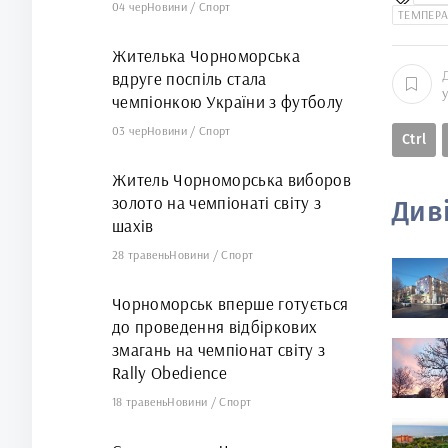
04 чер
Новини
/
Спорт
ТЕМПЕРА
Жителька Чорноморська
вдруге поспіль стала
чемпіонкою України з футболу
03 чер
Новини
/
Спорт
Ctrl
Житель Чорноморська виборов
золото на чемпіонаті світу з
Див
шахів
28 травень
Новини
/
Спорт
Чорноморськ вперше готується
до проведення відбіркових
змагань на чемпіонат світу з
Rally Obedience
18 травень
Новини
/
Спорт