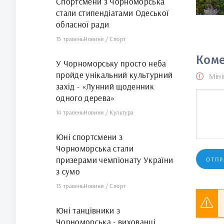
Спортсмени з Чорноморська
стали стипендіатами Одеської
обласної ради
15 травень
Новини
/
Спорт
Коме
У Чорноморську просто неба
пройде унікальний культурний
Міні
захід - «Лунний щоденник
одного дерева»
14 травень
Новини
/
Культура
Юні спортсмени з
Чорноморська стали
призерами чемпіонату України
ОТПР
з сумо
13 травень
Новини
/
Спорт
Юні танцівники з
Чорноморська - вихованці