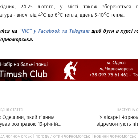
ідних, 24-25 лютого, у місті також збережеться п
тура - вночі від 4°С до 6°С тепла, вдень 5-10°С тепла.
уйся на "
ЧІС" у Facebook та
Telegram
щоб бути в курсі г
Чорноморська.
ЕДНЯ СТАТТЯ
НАСТУПНА 
 Одещини, який п'яним
У лікарні Чорно
ував розправою 13-річній
відремонтують пі
 загрожує до 2 років в'язниці
приміщення за майже 8 
ОДА ЧОРНОМОРСЬК
ПОГОДА ЛЮТИЙ ЧОРНОМОРСЬК
НОВИНИ ЧОРНОМОРСЬК