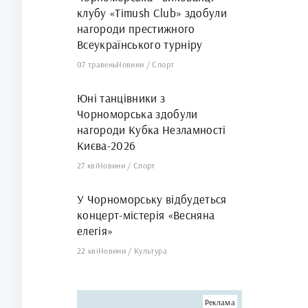
клубу «Timush Club» здобули
нагороди престижного
Всеукраїнського турніру
07 травень
Новини
/
Спорт
Юні танцівники з
Чорноморська здобули
нагороди Кубка Незламності
Києва-2026
27 кві
Новини
/
Спорт
У Чорноморську відбудеться
концерт-містерія «Весняна
елегія»
22 кві
Новини
/
Культура
Реклама