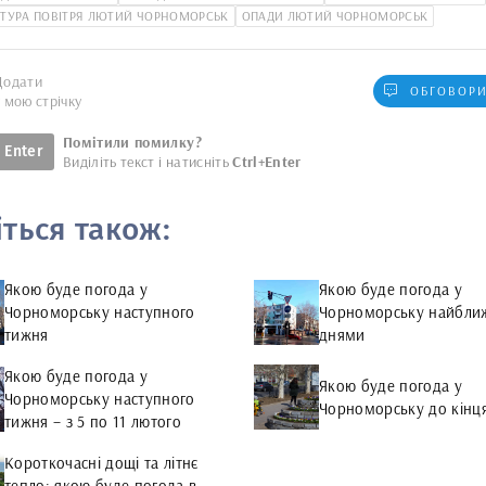
ТУРА ПОВІТРЯ ЛЮТИЙ ЧОРНОМОРСЬК
ОПАДИ ЛЮТИЙ ЧОРНОМОРСЬК
Додати
ОБГОВОРИ
у мою стрічку
Помітили помилку?
Enter
Виділіть текст і натисніть
Ctrl+Enter
іться також:
Якою буде погода у
Якою буде погода у
Чорноморську наступного
Чорноморську найбли
тижня
днями
Якою буде погода у
Якою буде погода у
Чорноморську наступного
Чорноморську до кінц
тижня – з 5 по 11 лютого
Короткочасні дощі та літнє
тепло: якою буде погода в