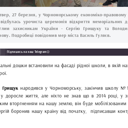
твер, 27 березня, у Чорноморському економіко-правовому 
ідбулась урочиста церемонія відкриття меморіальних 
глим захисникам України - Сергію Грищуку та Волод
нову. Подробиці повідомив мер міста Василь Гуляєв.
Підпишись на наш Telegram😉
альні дошки встановили на фасаді рідної школи, в якій на
рої.
Грищук
народився у Чорноморську, закінчив школу №1
у
доросле життя, але ніхто не знав що в 2014 році, у зв
ьким вторгненням на нашу землю, він буде мобілізованим
ергій боронив нашу країну від початку,
підписавши конт
.