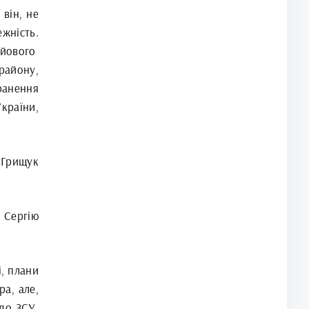
він, не
жність.
ойового
району,
ранення
країни,
Грищук
 Сергію
і, плани
ра, але,
до ЗСУ.