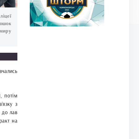
ліцеї
дошок
имиру
вчались
, потім
’язку з
до лав
ракт на