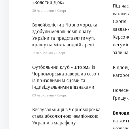
«Золотий Дюк»
Під ча
30 чер
Новини
/
Спорт
вагаюч
Сергія
Волейболісти з Чорноморська
завдан
здобули медалі чемпіонату
Херсон
України та представлятимуть
країну на міжнародній арені
несумі
залиша
12 чер
Новини
/
Спорт
Футбольний клуб «Шторм» із
Відпо
Чорноморська завершив сезон
нагоро
із призовими місцями та
індивідуальними відзнаками
Почесн
09 чер
Новини
/
Спорт
Грищук
Веслувальниця з Чорноморська
Володи
стала абсолютною чемпіонкою
на житт
України з марафону
незваж