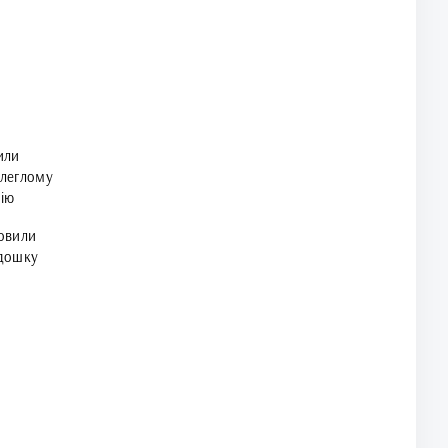
или
леглому
ію
овили
дошку