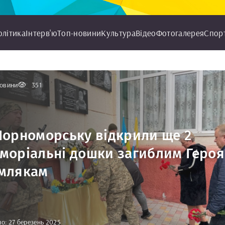
олітика
Інтерв'ю
Топ-новини
Культура
Відео
Фотогалерея
Спор
овини
351
Чорноморську відкрили ще 2
моріальні дошки загиблим Героя
млякам
о: 27 березень 2025