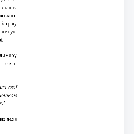
конання
вського
бстрілу
агинув
і.
одимиру
 Тетяні
али свої
хвилиною
ях!
них подій