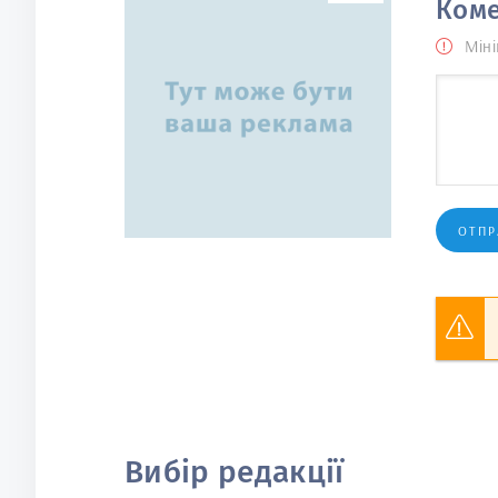
Коме
Міні
ОТПР
Вибір редакції