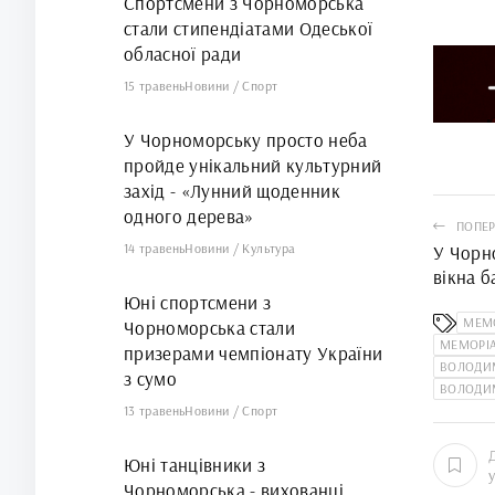
Спортсмени з Чорноморська
стали стипендіатами Одеської
обласної ради
15 травень
Новини
/
Спорт
У Чорноморську просто неба
пройде унікальний культурний
захід - «Лунний щоденник
одного дерева»
ПОПЕР
14 травень
Новини
/
Культура
У Чорн
вікна б
Юні спортсмени з
МЕМ
Чорноморська стали
МЕМОРІ
призерами чемпіонату України
ВОЛОДИ
з сумо
ВОЛОДИ
13 травень
Новини
/
Спорт
Юні танцівники з
Чорноморська - вихованці