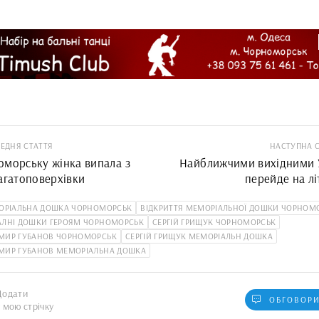
ЕДНЯ СТАТТЯ
НАСТУПНА 
оморську жінка випала з
Найближчими вихідними 
агатоповерхівки
перейде на лі
ОРІАЛЬНА ДОШКА ЧОРНОМОРСЬК
ВІДКРИТТЯ МЕМОРІАЛЬНОЇ ДОШКИ ЧОРНОМ
АЛНІ ДОШКИ ГЕРОЯМ ЧОРНОМОРСЬК
СЕРГІЙ ГРИЩУК ЧОРНОМОРСЬК
МИР ГУБАНОВ ЧОРНОМОРСЬК
СЕРГІЙ ГРИЩУК МЕМОРІАЛЬН ДОШКА
МИР ГУБАНОВ МЕМОРІАЛЬНА ДОШКА
Додати
ОБГОВОРИ
у мою стрічку