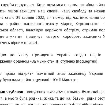
с служби одружився. Коли почалася повномасштабна війна 
ись, пішов захищати наш спокій, нашу свободу та незале
 не стало 29 серпня 2022, він помер під час виконання б
ня в районі населеного пункту Мирне, Херсонського
ської області, внаслідок ворожого обстрілу, отримав по
сне з життям
і загинув
смертю
хороброго захисника У
ючись вірним присязі.
відно до Указу Президента України солдат Сергій 
джений орденом «За мужність» ІІІ ступеню (посмертно).
е право відкрити пам’ятний знак захиснику України
у було надано його дружині – Юлії Маценко.
мир Губанов
– випускник школи №1, в нього
були свої ціл
я, в нього була родина: жінка та дочка, батьки, рідна сест
аючи на це, він від початку повномасштабної війни пішов 