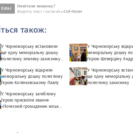
Помітили помилку?
Enter
Виділіть текст і натисніть
Ctrl+Enter
іться також:
У Чорноморську встановили
У Чорноморську відкр
ще одну меморіальну дошку
меморіальну дошку по
полеглому земляку-захиснику
Герою Шевердіну Андр
України
У Чорноморську відкрили
У Чорноморську встан
меморіальну дошку полеглому
ще одну меморіальну 
Герою Колінковському Павлу
полеглому захиснику
У Чорноморську загиблому
Герою присвоїли звання
«Почесний громадянин міської
територіальної громади»
(посмертно)