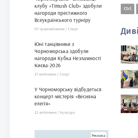
клубу «Timush Club» здобули
Ctrl
нагороди престижного
Всеукраїнського турніру
Див
07 травень
Новини
/
Спорт
Юні танцівники з
Чорноморська здобули
нагороди Кубка Незламності
Києва-2026
27 кві
Новини
/
Спорт
У Чорноморську відбудеться
концерт-містерія «Весняна
елегія»
22 кві
Новини
/
Культура
Реклама