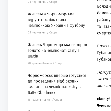
04 чер
Новини
/
Спорт
Володи
бойово
Жителька Чорноморська
вдруге поспіль стала
району,
чемпіонкою України з футболу
та ата
смертю
03 чер
Новини
/
Спорт
Житель Чорноморська виборов
Почесн
золото на чемпіонаті світу з
Губано
шахів
Губанов
28 травень
Новини
/
Спорт
Присутн
Чорноморськ вперше готується
життя з
до проведення відбіркових
мовчанн
змагань на чемпіонат світу з
Rally Obedience
Підписуй
18 травень
Новини
/
Спорт
Чорномо