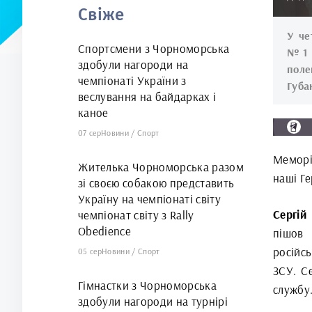
Свіже
У че
Спортсмени з Чорноморська
№1 в
здобули нагороди на
поле
чемпіонаті України з
Губа
веслування на байдарках і
каное
07 сер
Новини
/
Спорт
Меморі
Жителька Чорноморська разом
наші Ге
зі своєю собакою представить
Україну на чемпіонаті світу
Сергій
чемпіонат світу з Rally
Obedience
пішов
російс
05 сер
Новини
/
Спорт
ЗСУ. С
Гімнастки з Чорноморська
службу
здобули нагороди на турнірі