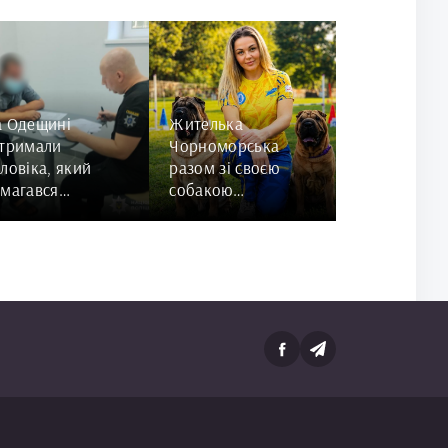
а Одещині
Жителька
атримали
Чорноморська
ловіка, який
разом зі своєю
магався
собакою
валтувати 84-
представить
чну жінку
Україну на
чемпіонаті світу
чемпіонат світу з
Rally Obedience