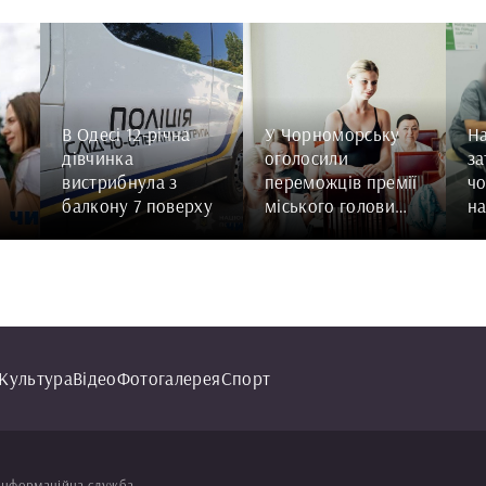
В Одесі 12-річна
У Чорноморську
Н
дівчинка
оголосили
з
вистрибнула з
переможців премії
чо
балкону 7 поверху
міського голови
на
для талановитої
зг
молоді
рі
Культура
Відео
Фотогалерея
Спорт
інформаційна служба.