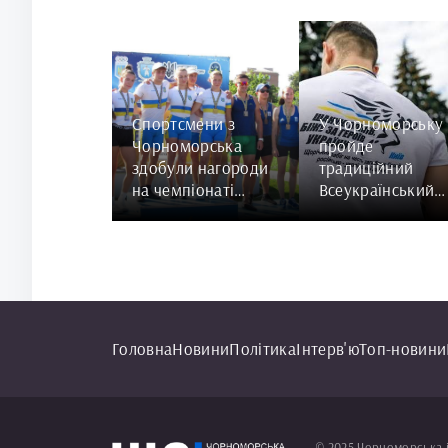
Спортсмени з
У Чорноморську
Чорноморська
пройде
здобули нагороди
традиційний
на чемпіонаті
Всеукраїнський
України з
забіг «Шаную
веслування на
Воїнів, біжу за
байдарках і каное
Героїв України»
Головна
Новини
Політика
Інтерв'ю
Топ-новини
© 2025 Чорноморська 