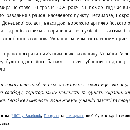
мира не стало
21 травня 2024 року, він помер
під час ви
го
завдання в районі населеного пункту Нетайлове, Покро
 Донецької області, внаслідок
ворожого артилерійського о
ки
дронів отримав поранення не сумісні з життям і з
хороброго захисника України, залишаючись вірним присяз
е право відкрити пам’ятний знак захиснику України Вол
ву було надано його батьку – Павлу Губанову та доньці –
ій.
і вшанували пам’ять всіх захисників і захисниць, які відд
а свободу, територіальну цілісність та єдність України, 
я. Герої не вмирають, вони живуть у нашій пам’яті та серц
ся на "
ЧІС" у Facebook
,
Telegram
та
Instagram
, щоб бути в курсі голов
рська.