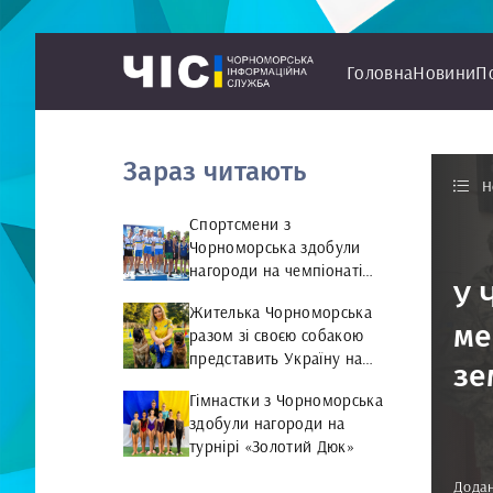
Головна
Новини
П
Зараз читають
Н
Спортсмени з
Чорноморська здобули
нагороди на чемпіонаті
У 
України з веслування на
Жителька Чорноморська
байдарках і каное
ме
разом зі своєю собакою
представить Україну на
зе
чемпіонаті світу чемпіонат
Гімнастки з Чорноморська
світу з Rally Obedience
здобули нагороди на
турнірі «Золотий Дюк»
Додан