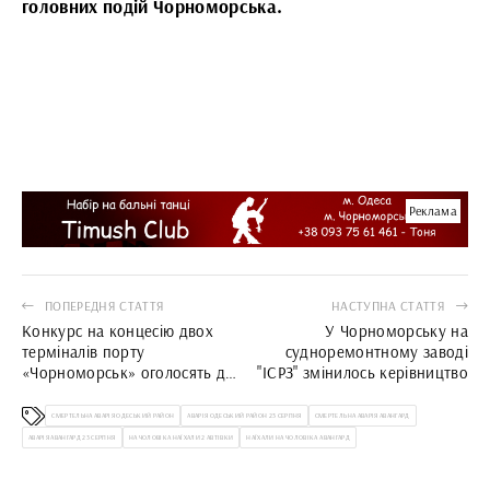
головних подій Чорноморська.
Реклама
ПОПЕРЕДНЯ СТАТТЯ
НАСТУПНА СТАТТЯ
Конкурс на концесію двох
У Чорноморську на
терміналів порту
судноремонтному заводі
«Чорноморськ» оголосять до
"ІСРЗ" змінилось керівництво
кінця року
СМЕРТЕЛЬНА АВАРІЯ ОДЕСЬКИЙ РАЙОН
АВАРІЯ ОДЕСЬКИЙ РАЙОН 23 СЕРПНЯ
СМЕРТЕЛЬНА АВАРІЯ АВАНГАРД
АВАРІЯ АВАНГАРД 23 СЕРПНЯ
НА ЧОЛОВІКА НАЇХАЛИ 2 АВТІВКИ
НАЇХАЛИ НА ЧОЛОВІКА АВАНГАРД