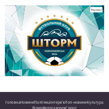
Реклама
Головна
Новини
Політика
Інтерв'ю
Топ-новини
Культура
Відео
Фотогалерея
Спорт