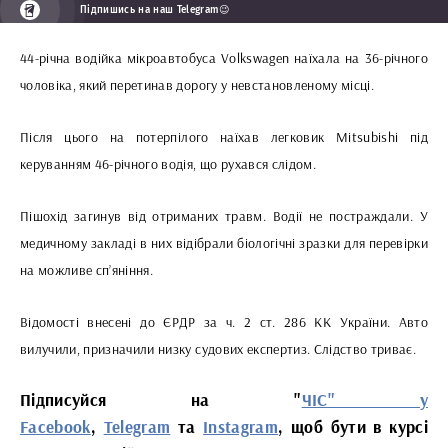
Підпишись на наш Telegram😉
44-річна водійка мікроавтобуса Volkswagen наїхала на 36-річного
чоловіка, який перетинав дорогу у невстановленому місці.
Після цього на потерпілого наїхав легковик Mitsubishi під
керуванням 46-річного водія, що рухався слідом.
Пішохід загинув від отриманих травм. Водії не постраждали. У
медичному закладі в них відібрали біологічні зразки для перевірки
на можливе сп’яніння.
Відомості внесені до ЄРДР за ч. 2 ст. 286 КК України. Авто
вилучили, призначили низку судових експертиз. Слідство триває.
Підписуйся на "
ЧІС" у
Facebook
,
Telegram
та
Instagram
, щоб бути в курсі