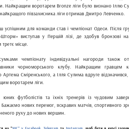
ки. Найкращим воротарем Bronze ліги було визнано Іллю Су
 найкращого півзахисника ліги отримав Дмитро Левченко.
ш успішним для команди став і чемпіонат Одеси. Після гр
«Шторм» виступав у Першій лізі, де здобув бронзові на
 третє місце.
сумками чемпіонату індивідуальні нагороди також о
авники чорноморського клубу. Найкращим гравцем к
о Артема Сміренського, а Ілля Сулима вдруге відзначився,
щим воротарем ліги.
о юних футболістів та їхніх тренерів із чудовим заве
! Бажаємо нових перемог, яскравих матчів, спортивного зр
вненого руху до нових вершин.
ся на "
ЧІС" у Facebook
,
Telegram
та
Instagram
, щоб бути в курсі голов