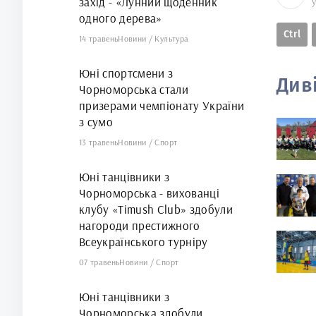
захід - «Лунний щоденник
одного дерева»
Ctrl
14 травень
Новини
/
Культура
Юні спортсмени з
Див
Чорноморська стали
призерами чемпіонату України
з сумо
13 травень
Новини
/
Спорт
Юні танцівники з
Чорноморська - вихованці
клубу «Timush Club» здобули
нагороди престижного
Всеукраїнського турніру
07 травень
Новини
/
Спорт
Юні танцівники з
Чорноморська здобули