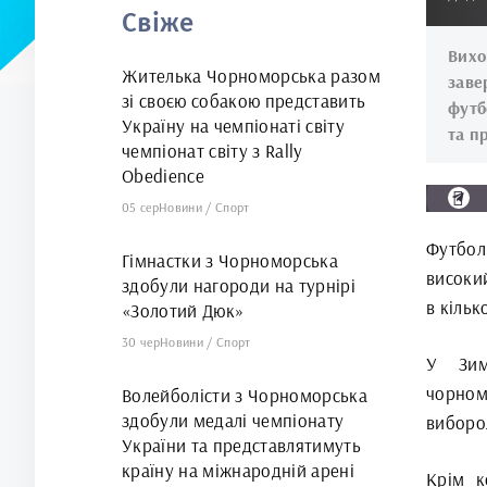
Свіже
арені
Вихо
Жителька Чорноморська разом
зав
зі своєю собакою представить
футб
Україну на чемпіонаті світу
та п
чемпіонат світу з Rally
Obedience
05 сер
Новини
/
Спорт
Футбол
Гімнастки з Чорноморська
високий
здобули нагороди на турнірі
в кільк
«Золотий Дюк»
30 чер
Новини
/
Спорт
У Зим
чорном
Волейболісти з Чорноморська
здобули медалі чемпіонату
виборол
України та представлятимуть
країну на міжнародній арені
Крім к