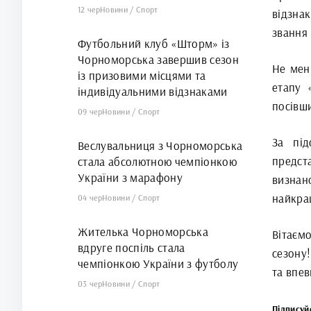
12 чер
Новини
/
Спорт
відзна
звання
Футбольний клуб «Шторм» із
Чорноморська завершив сезон
Не мен
із призовими місцями та
етапу 
індивідуальними відзнаками
посівши
09 чер
Новини
/
Спорт
За під
Веслувальниця з Чорноморська
предст
стала абсолютною чемпіонкою
України з марафону
визнан
найкра
04 чер
Новини
/
Спорт
Жителька Чорноморська
Вітаєм
вдруге поспіль стала
сезону
чемпіонкою України з футболу
та впе
03 чер
Новини
/
Спорт
Підписуй