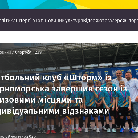
олітика
Інтерв'ю
Топ-новини
Культура
Відео
Фотогалерея
Спор
овини / Спорт
239
тбольний клуб «Шторм» із
рноморська завершив сезон із
изовими місцями та
дивідуальними відзнаками
о: 09 червень 2026