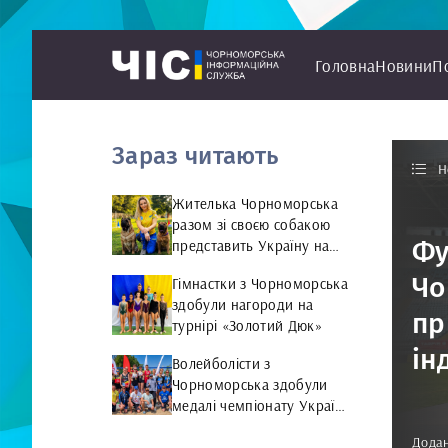
Головна
Новини
П
Зараз читають
Н
Жителька Чорноморська
разом зі своєю собакою
Фу
представить Україну на
чемпіонаті світу чемпіонат
Чо
Гімнастки з Чорноморська
світу з Rally Obedience
здобули нагороди на
пр
турнірі «Золотий Дюк»
ін
Волейболісти з
Чорноморська здобули
медалі чемпіонату України
та представлятимуть
Додан
країну на міжнародній