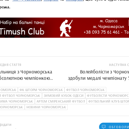
рська.
ЕДНЯ СТАТТЯ
НАСТУПНА 
альниця з Чорноморська
Волейболісти з Чорно
абсолютною чемпіонкою
здобули медалі чемпіонату 
и з марафону
та представлятимуть к
НОМОРСЬК
ФК ШТОРМ ЧОРНОМОРСЬК
ФУТБОЛ ЧОРНОМОРСЬК
міжнародні
Й ФУТБОЛ ЧОРНОМОРСЬК
ЗИМОВИЙ КУБОК ОДЕСИ
ФУТБОЛІСТИ ЧОРНОМОРС
УЛИМА ЧОРНОМОРСЬК
АРТЕМ СМІРЕНСЬКИЙ ФУТБОЛ
ФУТБОЛЬНИЙ КЛУБ ШТО
ЧОРНОМОРСЬК
НОВИНИ ЧОРНОМОРСЬК
Додати
ОБГОВОРИ