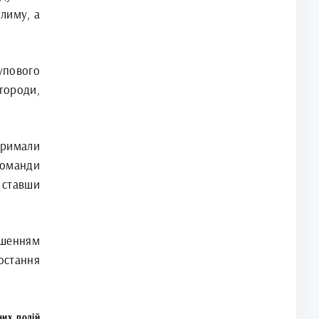
лиму, а
упового
городи,
тримали
оманди
 ставши
ршенням
остання
них подій