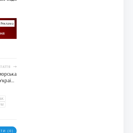
Реклама
СТАТТЯ
морська
України
раїну на
й арені
ЬК
РМ
ТИ (0)