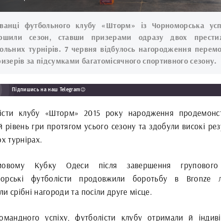
ванці футбольного клубу «Шторм» із Чорноморська ус
ершили сезон, ставши призерами одразу двох прести
ольних турнірів. 7 червня відбулось нагородження перем
ризерів за підсумками багатомісячного спортивного сезону.
Підпишись на наш Telegram😉
істи клубу «Шторм» 2015 року народження продемонс
 рівень гри протягом усього сезону та здобули високі рез
ох турнірах.
овому Кубку Одеси після завершення групового
орські футболісти продовжили боротьбу в Bronze л
и срібні нагороди та посіли друге місце.
омандного успіху, футболісти клубу отримали й індиві