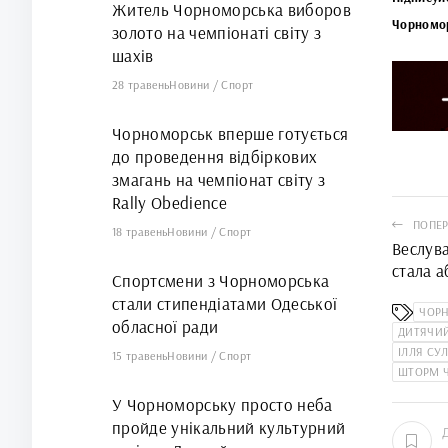
Житель Чорноморська виборов
Чорномо
золото на чемпіонаті світу з
шахів
28 травень
Новини
/
Спорт
Чорноморськ вперше готується
до проведення відбіркових
змагань на чемпіонат світу з
Rally Obedience
ПОПЕР
18 травень
Новини
/
Спорт
Веслув
стала 
Спортсмени з Чорноморська
Україн
стали стипендіатами Одеської
ЧОР
обласної ради
ДИТЯЧИ
ІЛЛЯ С
15 травень
Новини
/
Спорт
ШТОРМ 
У Чорноморську просто неба
пройде унікальний культурний