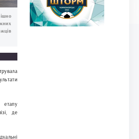
пішно
жних
ожців
трувала
ультати
 етапу
ізі, де
дуальні