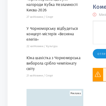
нагороди Кубка Незламності
Коме
Києва-2026
Міні
27 кві
Новини
/
Спорт
У Чорноморську відбудеться
концерт-містерія «Весняна
елегія»
22 кві
Новини
/
Культура
ОТПР
Юна шахістка з Чорноморська
виборола срібло чемпіонату
світу
21 кві
Новини
/
Спорт
Реклама