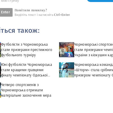
у мою стрічку
Помітили помилку?
Enter
Виділіть текст і натисніть
Ctrl+Enter
іться також:
Футболісти з Чорноморська
Чорноморські спортсм
стали призерами престижного
стали призерами чемп
футбольного турніру
України з кіокушин ка
Юні футболісти Чорноморська
Чорноморська команд
стали кращими гравцями
«Шторм» стала срібни
фіналу чемпіонату Одеської
призером чемпіонату 
області з футзалу
області з футзалу
Четверо спортсменів з
Чорноморська отримали
матеріальне заохочення мера