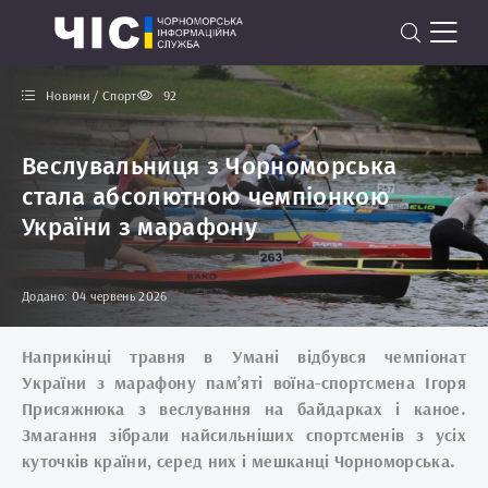
Новини / Спорт
92
Веслувальниця з Чорноморська
стала абсолютною чемпіонкою
України з марафону
Додано: 04 червень 2026
Наприкінці травня в Умані відбувся чемпіонат
України з марафону пам’яті воїна-спортсмена Ігоря
Присяжнюка з веслування на байдарках і каное.
Змагання зібрали найсильніших спортсменів з усіх
куточків країни, серед них і мешканці Чорноморська.