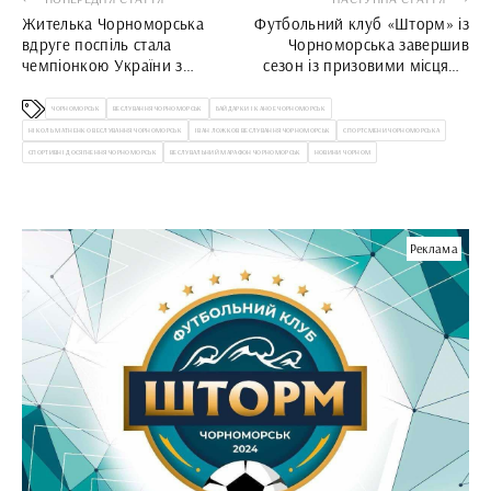
Жителька Чорноморська
Футбольний клуб «Шторм» із
вдруге поспіль стала
Чорноморська завершив
чемпіонкою України з
сезон із призовими місцями
футболу
та індивідуальними
відзнаками
ЧОРНОМОРСЬК
ВЕСЛУВАННЯ ЧОРНОМОРСЬК
БАЙДАРКИ І КАНОЕ ЧОРНОМОРСЬК
НІКОЛЬ МАТНЕНКО ВЕСЛУВАННЯ ЧОРНОМОРСЬК
ІВАН ЛОЖКОВ ВЕСЛУВАННЯ ЧОРНОМОРСЬК
СПОРТСМЕНИ ЧОРНОМОРСЬКА
СПОРТИВНІ ДОСЯГНЕННЯ ЧОРНОМОРСЬК
ВЕСЛУВАЛЬНИЙ МАРАФОН ЧОРНОМОРСЬК
НОВИНИ ЧОРНОМ
Реклама