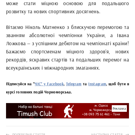
може стати міцною основою для подальшого
розвитку та нових спортивних досягнень.
Вітаємо Ніколь Матненко з блискучою перемогою та
званням абсолютної чемпіонки України, а Івана
Ложкова — з успішним дебютом на чемпіонаті країни!
Бажаємо спортсменам міцного здоров’я, нових
рекордів, яскравих стартів та подальших перемог на
всеукраїнських і міжнародних змаганнях.
Підписуйся на "
ЧІС" у Facebook
,
Telegram
та
Instagram
, щоб бути в
курсі головних подій Чорноморська.
Реклама
ПОПЕРЕДНЯ СТАТТЯ
НАСТУПНА СТАТТЯ